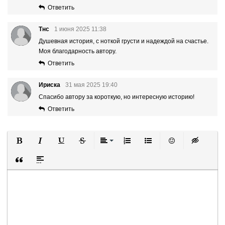
Ответить
Тнс
1 июня 2025 11:38
Душевная история, с ноткой грусти и надеждой на счастье.
Моя благодарность автору.
Ответить
Ириска
31 мая 2025 19:40
Спасибо автору за короткую, но интересную историю!
Ответить
Полужирный
Курсив
Подчеркнутый
Зачеркнутый
Выравнивание
Нумерованный список
Маркированный список
Вставить смайли
Вставка ск
Вставка цитаты
Вставка спойлера