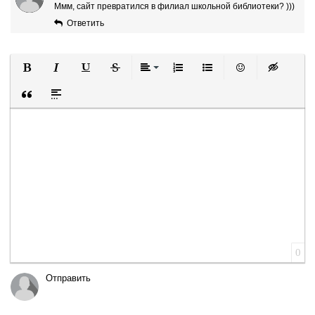
Ммм, сайт превратился в филиал школьной библиотеки? )))
Ответить
Полужирный
Курсив
Подчеркнутый
Зачеркнутый
Выравнивание
Нумерованный список
Маркированный список
Вставить смайли
Вставка ск
Вставка цитаты
Вставка спойлера
0
Отправить