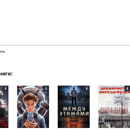
ить
ниги: