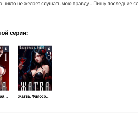
о никто не желает слушать мою правду... Пишу последние с
той серии:
Жатва. Великая Война
Жатва. Философский камень