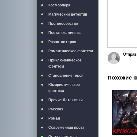
Космоопера
Магический детектив
Прогрессорство
Постапокалипсис
Развитие героя
Романтическое фэнтези
Отправ
Приключенческое
фэнтези
Становление героя
Похожие к
Юмористическое
фэнтези
Прочие Детективы
Рассказ
Роман
Современная проза
Остросюжетные