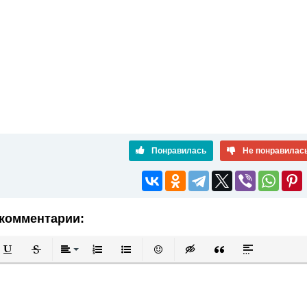
Понравилась
Не понравилас
комментарии:
й
в
Подчеркнутый
Зачеркнутый
Выравнивание
Нумерованный список
Маркированный список
Вставить смайлик
Вставка скрытого текста
Вставка цитаты
Вставка спой