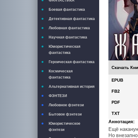
ФАНТАСТИКА
Боевая фантастика
Детективная фантастика
Любовная фантастика
Научная фантастика
Юмористическая
фантастика
Героическая фантастика
Скачать Кни
Космическая
фантастика
EPUB
Альтернативная история
FB2
ФЭНТЕЗИ
PDF
Любовное фэнтези
TXT
Бытовое фэнтези
Аннотация:
Юмористическое
Ещё наканун
фэнтези
Но внезапно