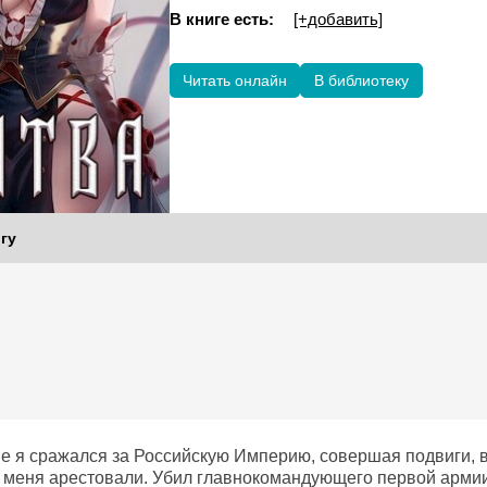
В книге есть:
[+добавить]
Читать онлайн
В библиотеку
гу
е я сражался за Российскую Империю, совершая подвиги,
 меня арестовали. Убил главнокомандующего первой армии