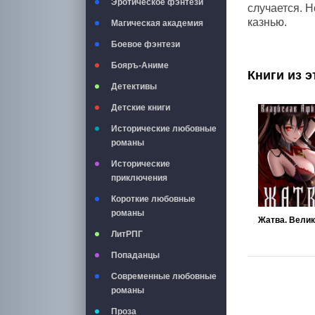
Эротическое фэнтези
случается. Н
казнью.
Магическая академия
Боевое фэнтези
Бояръ-Аниме
Книги из э
Детективы
Детские книги
Исторические любовные
романы
Исторические
приключения
Короткие любовные
романы
ЛитРПГ
Попаданцы
Современные любовные
романы
Проза