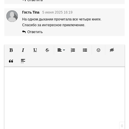
Ответить
Гость Tina
5 июня 2025 16:19
На одном дыхании прочитала все четыре книги.
Спасибо за интересное приключение.
Ответить
Полужирный
Курсив
Подчеркнутый
Зачеркнутый
Выравнивание
Нумерованный список
Маркированный список
Вставить смайли
Вставка ск
Вставка цитаты
Вставка спойлера
0