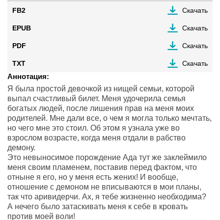
FB2
Скачать
EPUB
Скачать
PDF
Скачать
TXT
Скачать
Аннотация:
Я была простой девочкой из нищей семьи, которой
выпал счастливый билет. Меня удочерила семья
богатых людей, после лишения прав на меня моих
родителей. Мне дали все, о чем я могла только мечтать,
но чего мне это стоил. Об этом я узнала уже во
взрослом возрасте, когда меня отдали в рабство
демону.
Это невыносимое порождение Ада тут же заклеймило
меня своим пламенем, поставив перед фактом, что
отныне я его, но у меня есть жених! И вообще,
отношение с демоном не вписываются в мои планы,
так что аривидерчи. Ах, я тебе жизненно необходима?
А нечего было затаскивать меня к себе в кровать
против моей воли!