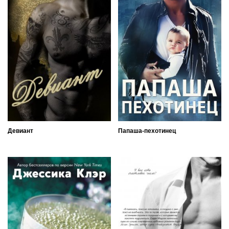
Девиант
Папаша-пехотинец