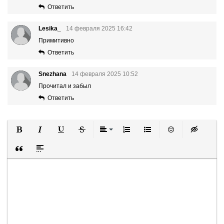
Ответить
Lesika_
14 февраля 2025 16:42
Примитивно
Ответить
Snezhana
14 февраля 2025 10:52
Прочитал и забыл
Ответить
Полужирный
Курсив
Подчеркнутый
Зачеркнутый
Выравнивание
Нумерованный список
Маркированный список
Вставить смайли
Вставка ск
Вставка цитаты
Вставка спойлера