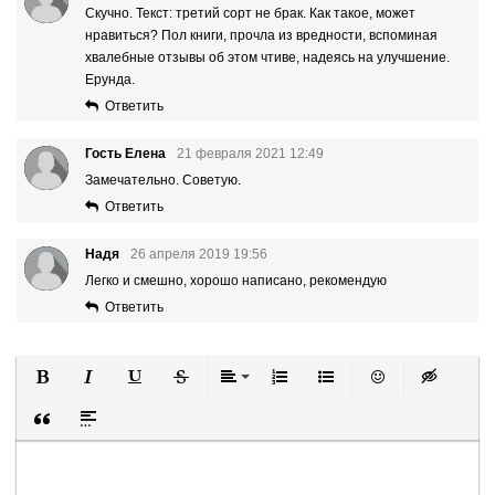
Скучно. Текст: третий сорт не брак. Как такое, может
нравиться? Пол книги, прочла из вредности, вспоминая
хвалебные отзывы об этом чтиве, надеясь на улучшение.
Ерунда.
Ответить
Гость Елена
21 февраля 2021 12:49
Замечательно. Советую.
Ответить
Надя
26 апреля 2019 19:56
Легко и смешно, хорошо написано, рекомендую
Ответить
Полужирный
Курсив
Подчеркнутый
Зачеркнутый
Выравнивание
Нумерованный список
Маркированный список
Вставить смайли
Вставка ск
Вставка цитаты
Вставка спойлера