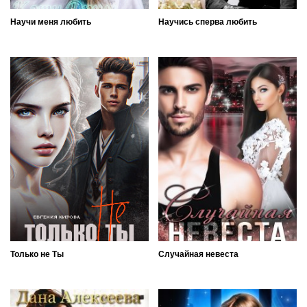
Научи меня любить
Научись сперва любить
Только не Ты
Случайная невеста