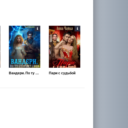
Вандери. По ту сторону снов
Пари с судьбой