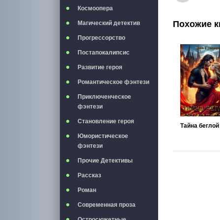
Космоопера
Похожие к
Магический детектив
Прогрессорство
Постапокалипсис
Развитие героя
Романтическое фэнтези
Приключенческое
фэнтези
Становление героя
Юмористическое
фэнтези
Прочие Детективы
Рассказ
Роман
Современная проза
Остросюжетные