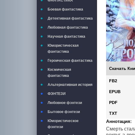
ФАНТАСТИКА
Боевая фантастика
Детективная фантастика
Любовная фантастика
Научная фантастика
Юмористическая
фантастика
Героическая фантастика
Скачать Кни
Космическая
фантастика
FB2
Альтернативная история
EPUB
ФЭНТЕЗИ
PDF
Любовное фэнтези
Бытовое фэнтези
TXT
Юмористическое
Аннотация:
фэнтези
Смерть стал
вокруг, а д