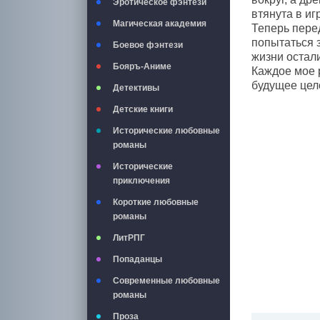
Эротическое фэнтези
втянута в иг
Магическая академия
Теперь перед
попытаться 
Боевое фэнтези
жизни остал
Бояръ-Аниме
Каждое мое р
будущее цел
Детективы
Детские книги
Исторические любовные
романы
Исторические
приключения
Короткие любовные
романы
ЛитРПГ
Попаданцы
Современные любовные
романы
Проза