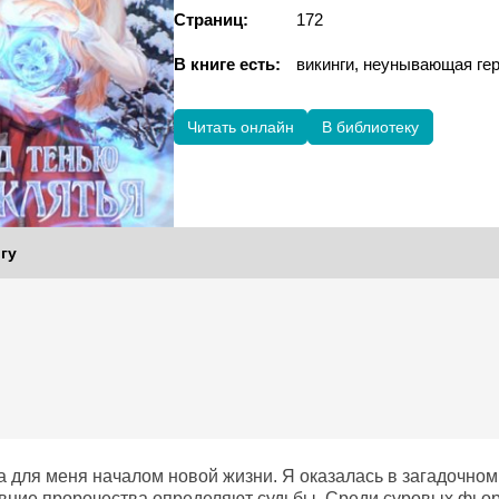
Страниц:
172
В книге есть:
викинги, неунывающая г
Читать онлайн
В библиотеку
гу
а для меня началом новой жизни. Я оказалась в загадочном
ревние пророчества определяют судьбы. Среди суровых фьор