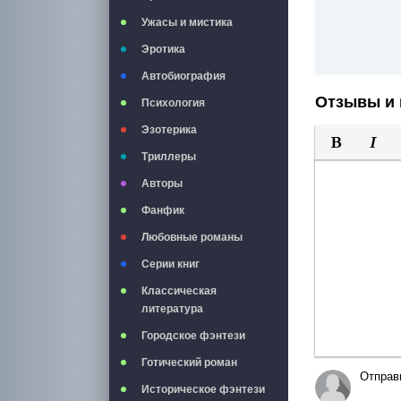
Ужасы и мистика
Эротика
Автобиография
Отзывы и 
Психология
Эзотерика
Триллеры
Полужирны
Курси
Авторы
Фанфик
Любовные романы
Серии книг
Классическая
литература
Городское фэнтези
Готический роман
Отправ
Историческое фэнтези