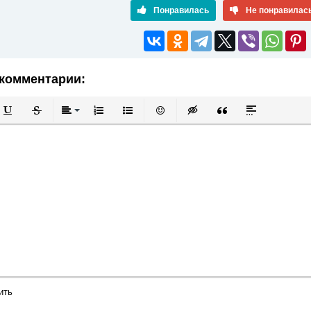
Понравилась
Не понравилас
комментарии:
й
в
Подчеркнутый
Зачеркнутый
Выравнивание
Нумерованный список
Маркированный список
Вставить смайлик
Вставка скрытого текста
Вставка цитаты
Вставка спой
ить