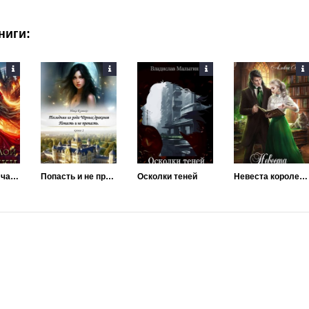
ниги:
Тайна беглой чародейки
Попасть и не пропасть
Осколки теней
Невеста королевского зельевара