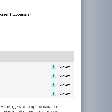
ероиня
[+добавить]
Скачать
Скачать
Скачать
Скачать
 мире, где магия пронизывает всё
дов и теней прошлого я оказалась