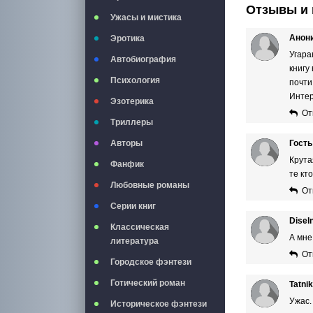
Отзывы и 
Ужасы и мистика
Анон
Эротика
Угара
Автобиография
книгу
Психология
почти
Интер
Эзотерика
От
Триллеры
Гость
Авторы
Крута
Фанфик
те кт
Любовные романы
От
Серии книг
Disel
Классическая
А мне
литература
От
Городское фэнтези
Готический роман
Tatni
Ужас.
Историческое фэнтези