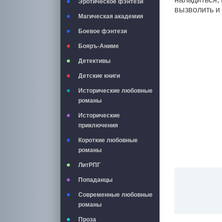
Эротическое фэнтези
вызволить и 
Магическая академия
Боевое фэнтези
Бояръ-Аниме
Детективы
Детские книги
Исторические любовные
романы
Исторические
приключения
Короткие любовные
романы
ЛитРПГ
Попаданцы
Современные любовные
романы
Проза