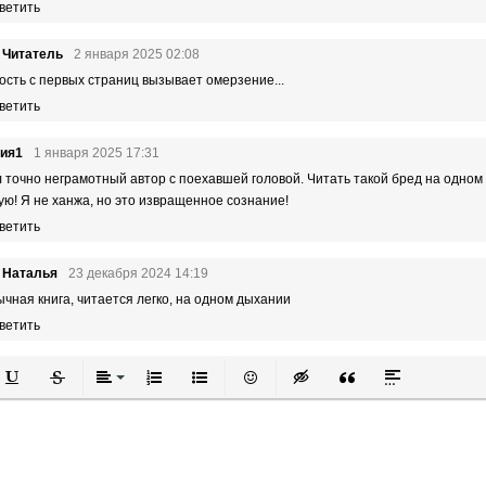
ветить
 Читатель
2 января 2025 02:08
сть с первых страниц вызывает омерзение...
ветить
ния1
1 января 2025 17:31
 точно неграмотный автор с поехавшей головой. Читать такой бред на одном
ую! Я не ханжа, но это извращенное сознание!
ветить
 Наталья
23 декабря 2024 14:19
чная книга, читается легко, на одном дыхании
ветить
й
в
Подчеркнутый
Зачеркнутый
Выравнивание
Нумерованный список
Маркированный список
Вставить смайлик
Вставка скрытого текста
Вставка цитаты
Вставка спой