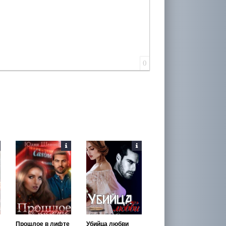
0
Прошлое в лифте
Убийца любви