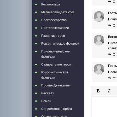
От
Космоопера
Магический детектив
Гость
Пошло
Прогрессорство
От
Постапокалипсис
Развитие героя
Евге
Писал
Романтическое фэнтези
совет
Приключенческое
От
фэнтези
Становление героя
Гость
Необы
Юмористическое
фэнтези
От
Прочие Детективы
Рассказ
Полужирны
Курси
Роман
Современная проза
Остросюжетные