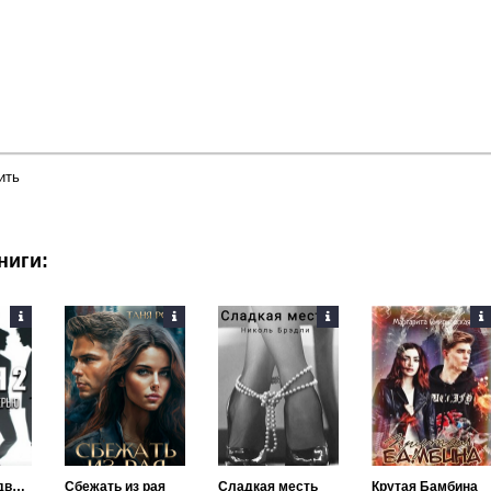
ить
ниги:
За закрытой дверью
Сбежать из рая
Сладкая месть
Крутая Бамбина