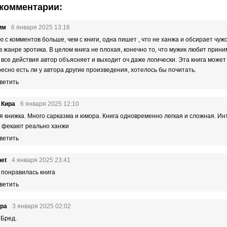
комментарии:
им
6 января 2025 13:16
ю с комментов больше, чем с книги, одна пишет , что не ханжа и обсирает чуж
 в жанре эротика. В целом книга не плохая, конечно то, что мужик любит прини
 все действия автор объясняет и выходит оч даже логически. Эта книга може
есно есть ли у автора другие произведения, хотелось бы почитать.
ветить
 Кира
6 января 2025 12:10
я книжка. Много сарказма и юмора. Книга одновременно легкая и сложная. Инт
о фекают реально ханжи
ветить
net
4 января 2025 23:41
 понравилась книга
ветить
kpa
3 января 2025 02:02
 Бред.