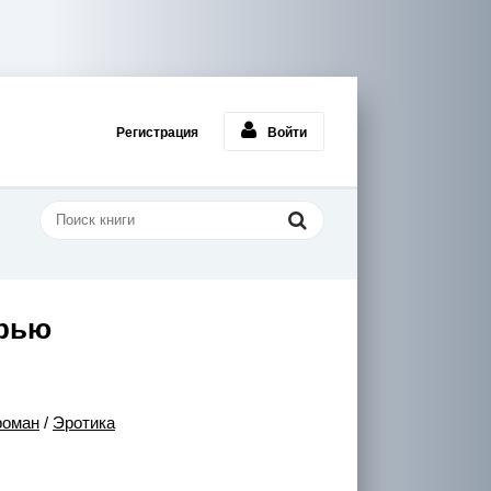
Регистрация
Войти
ерью
роман
/
Эротика