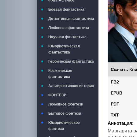
ФАНТАСТИКА
Боевая фантастика
Детективная фантастика
Любовная фантастика
Научная фантастика
Юмористическая
фантастика
Героическая фантастика
Скачать Кни
Космическая
фантастика
FB2
Альтернативная история
EPUB
ФЭНТЕЗИ
PDF
Любовное фэнтези
Бытовое фэнтези
TXT
Аннотация:
Юмористическое
фэнтези
Маргарита р
наладиться,