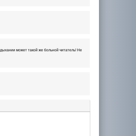
 дыхании может такой же больной читатель! Не
лера