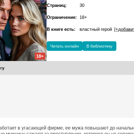
Страниц:
30
Ограничение:
18+
В книге есть:
властный герой
[+добави
Читать онлайн
В библиотеку
18+
гу
аботает в угасающей фирме, ее мужа повышают до начальн
 но мужчину сажают за преступление, которого он не совер