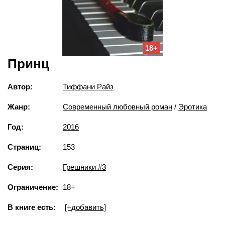
18+
Принц
Автор:
Тиффани Райз
Жанр:
Современный любовный роман
/
Эротика
Год:
2016
Страниц:
153
Серия:
Грешники #3
Ограничение:
18+
В книге есть:
[+добавить]