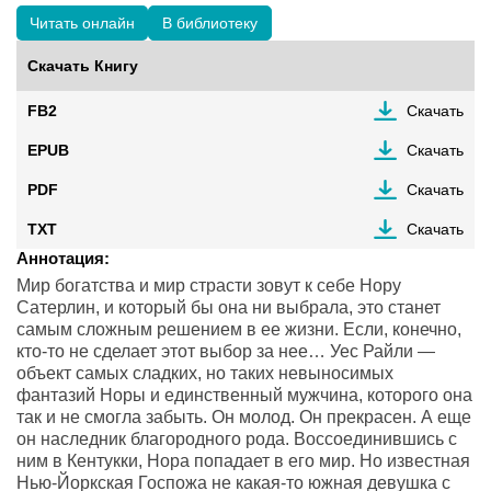
Читать онлайн
В библиотеку
Скачать Книгу
FB2
Скачать
EPUB
Скачать
PDF
Скачать
TXT
Скачать
Аннотация:
Мир богатства и мир страсти зовут к себе Нору
Сатерлин, и который бы она ни выбрала, это станет
самым сложным решением в ее жизни. Если, конечно,
кто-то не сделает этот выбор за нее… Уес Райли —
объект самых сладких, но таких невыносимых
фантазий Норы и единственный мужчина, которого она
так и не смогла забыть. Он молод. Он прекрасен. А еще
он наследник благородного рода. Воссоединившись с
ним в Кентукки, Нора попадает в его мир. Но известная
Нью-Йоркская Госпожа не какая-то южная девушка с