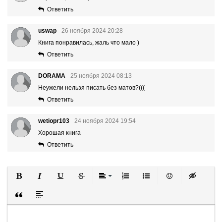
Ответить
uswap
26 ноября 2024 20:28
Книга понравилась, жаль что мало )
Ответить
DORAMA
25 ноября 2024 08:13
Неужели нельзя писать без матов?(((
Ответить
wetiopr103
24 ноября 2024 19:54
Хорошая книга
Ответить
Полужирный
Курсив
Подчеркнутый
Зачеркнутый
Выравнивание
Нумерованный список
Маркированный список
Вставить смайли
Вставка ск
Вставка цитаты
Вставка спойлера