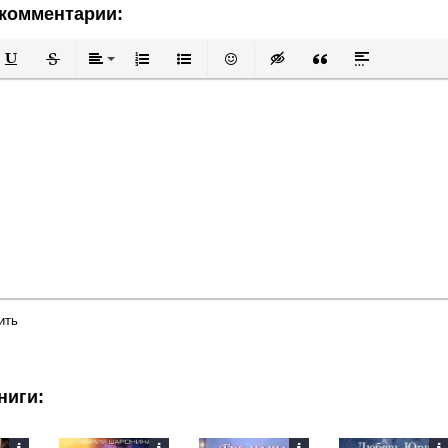
комментарии:
й
в
Подчеркнутый
Зачеркнутый
Выравнивание
Нумерованный список
Маркированный список
Вставить смайлик
Вставка скрытого текста
Вставка цитаты
Вставка спой
ить
ниги: