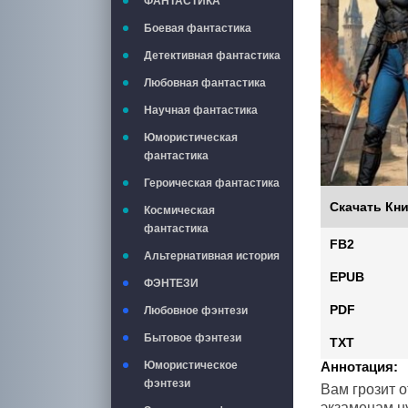
ФАНТАСТИКА
Боевая фантастика
Детективная фантастика
Любовная фантастика
Научная фантастика
Юмористическая
фантастика
Героическая фантастика
Скачать Кни
Космическая
фантастика
FB2
Альтернативная история
EPUB
ФЭНТЕЗИ
PDF
Любовное фэнтези
Бытовое фэнтези
TXT
Юмористическое
Аннотация:
фэнтези
Вам грозит 
экзаменам н