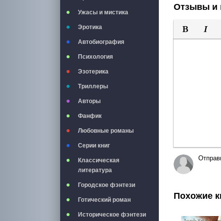
Отзывы и 
Ужасы и мистика
Эротика
Полужирны
Курси
Автобиография
Психология
Эзотерика
Триллеры
Авторы
Фанфик
Любовные романы
Серии книг
Отправ
Классическая
литература
Городское фэнтези
Похожие к
Готический роман
Историческое фэнтези