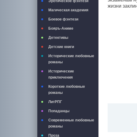
Эротическое фэнтези
жизни заклин
Магическая академия
Боевое фэнтези
Бояръ-Аниме
Детективы
Детские книги
Исторические любовные
романы
Исторические
приключения
Короткие любовные
романы
ЛитРПГ
Попаданцы
Современные любовные
романы
Проза