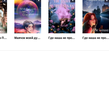
Мой парень из Параллельного мира
Маячок моей души
Где наша не пропадала!
Где наша не пропадала