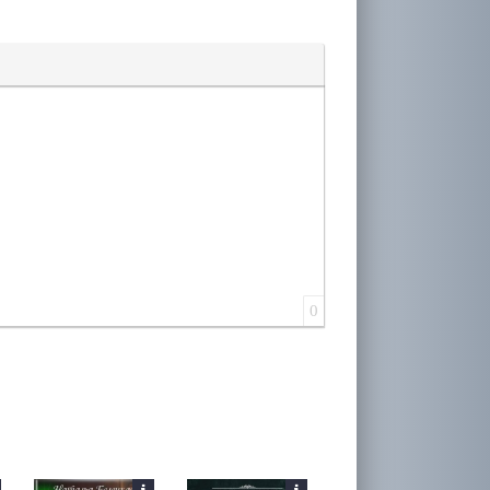
лера
0