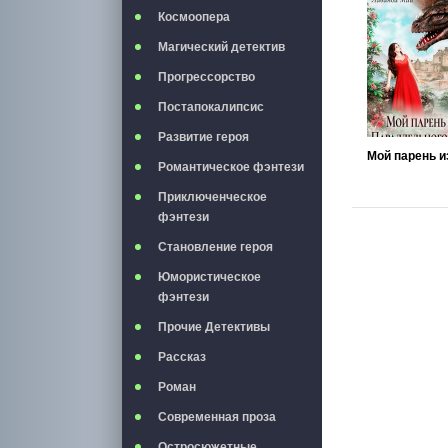
Космоопера
Магический детектив
Прогрессорство
Постапокалипсис
Развитие героя
Романтическое фэнтези
Приключенческое
фэнтези
Становление героя
Юмористическое
фэнтези
Прочие Детективы
Рассказ
Роман
Современная проза
Остросюжетные