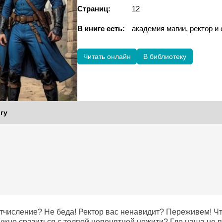
Страниц:
12
В книге есть:
академия магии, ректор и
Читать онлайн
В библиотеку
гу
отчисление? Не беда! Ректор вас ненавидит? Переживем! Ч
ужно сразиться с толпой непонятной нежити? Где наша не 