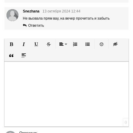
Snezhana
13 октября 2024 12:44
Не вызвала прям вау, на вечер прочитать и забыть
Ответить
Полужирный
Курсив
Подчеркнутый
Зачеркнутый
Выравнивание
Нумерованный список
Маркированный список
Вставить смайли
Вставка ск
Вставка цитаты
Вставка спойлера
0