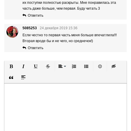
их поступки полностью раскрыты. Мне понравилась эта
часть даже больше, чем первая. Буду читать 3
Ответить
5085253
24 декабря 2019 15:36
Если честно то первая часть меня больше впечатлила!!!
Вторая вроде бы и не чего, но среднечок!)
Ответить
Полужирный
Курсив
Подчеркнутый
Зачеркнутый
Выравнивание
Нумерованный список
Маркированный список
Вставить смайли
Вставка ск
Вставка цитаты
Вставка спойлера