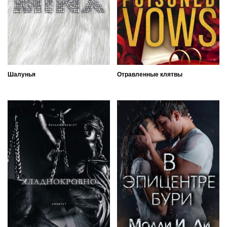
Шалунья
Отравленные клятвы