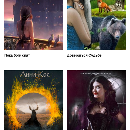
Пока боги спят
Довериться Судьбе