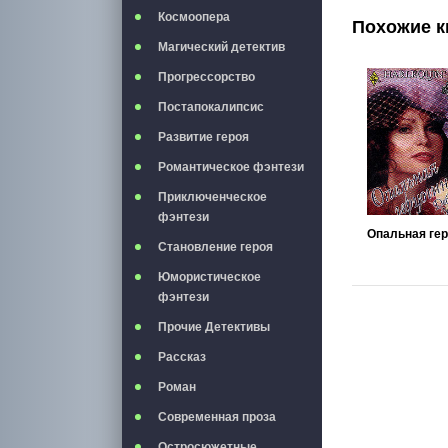
Космоопера
Похожие к
Магический детектив
Прогрессорство
Постапокалипсис
Развитие героя
Романтическое фэнтези
Приключенческое
фэнтези
Становление героя
Юмористическое
фэнтези
Прочие Детективы
Рассказ
Роман
Современная проза
Остросюжетные