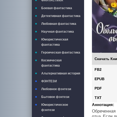
ФАНТАСТИКА
Боевая фантастика
Детективная фантастика
Любовная фантастика
Научная фантастика
Юмористическая
фантастика
Героическая фантастика
Скачать Кни
Космическая
фантастика
FB2
Альтернативная история
EPUB
ФЭНТЕЗИ
PDF
Любовное фэнтези
Бытовое фэнтези
TXT
Аннотация:
Юмористическое
фэнтези
Обреченная 
отца. Если д