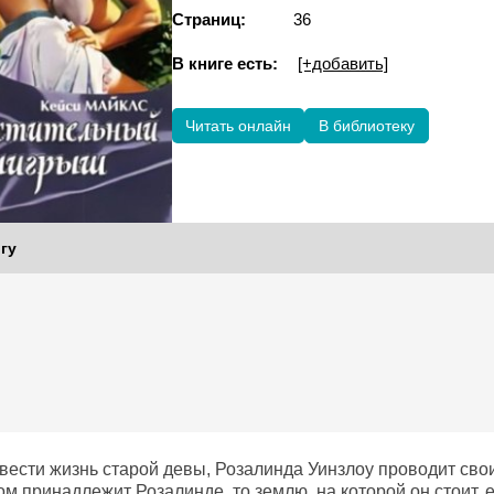
Страниц:
36
В книге есть:
[+добавить]
Читать онлайн
В библиотеку
гу
вести жизнь старой девы, Розалинда Уинзлоу проводит сво
ом принадлежит Розалинде, то землю, на которой он стоит,