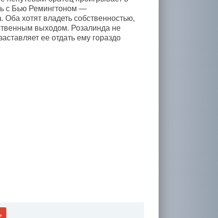
ть с Бью Ремингтоном —
 Оба хотят владеть собственностью,
нственным выходом. Розалинда не
заставляет ее отдать ему гораздо
ь