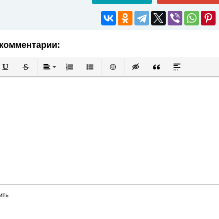
комментарии:
й
в
Подчеркнутый
Зачеркнутый
Выравнивание
Нумерованный список
Маркированный список
Вставить смайлик
Вставка скрытого текста
Вставка цитаты
Вставка спой
ить