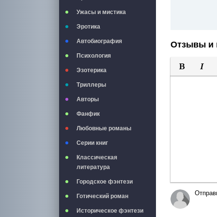
Ужасы и мистика
Эротика
Автобиография
Отзывы и 
Психология
Эзотерика
Полужирны
Курси
Триллеры
Авторы
Фанфик
Любовные романы
Серии книг
Классическая
литература
Городское фэнтези
Отправ
Готический роман
Историческое фэнтези