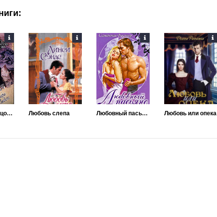
ниги:
Опальная герцогиня
Любовь слепа
Любовный пасьянс
Любовь или опека