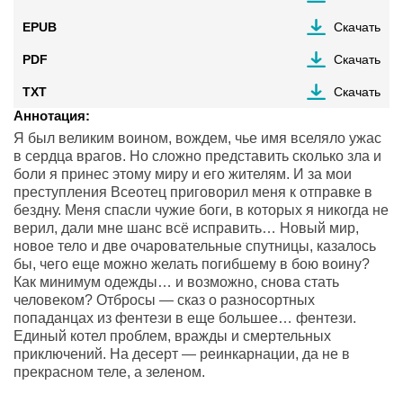
EPUB
Скачать
PDF
Скачать
TXT
Скачать
Аннотация:
Я был великим воином, вождем, чье имя вселяло ужас
в сердца врагов. Но сложно представить сколько зла и
боли я принес этому миру и его жителям. И за мои
преступления Всеотец приговорил меня к отправке в
бездну. Меня спасли чужие боги, в которых я никогда не
верил, дали мне шанс всё исправить… Новый мир,
новое тело и две очаровательные спутницы, казалось
бы, чего еще можно желать погибшему в бою воину?
Как минимум одежды… и возможно, снова стать
человеком? Отбросы — сказ о разносортных
попаданцах из фентези в еще большее… фентези.
Единый котел проблем, вражды и смертельных
приключений. На десерт — реинкарнации, да не в
прекрасном теле, а зеленом.