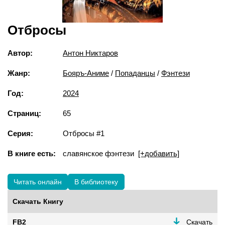
Отбросы
Автор:
Антон Никтаров
Жанр:
Бояръ-Аниме
/
Попаданцы
/
Фэнтези
Год:
2024
Страниц:
65
Серия:
Отбросы #1
В книге есть:
славянское фэнтези
[+добавить]
Читать онлайн
В библиотеку
Скачать Книгу
FB2
Скачать