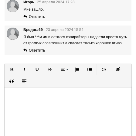
Игорь
25 апреля 2024 17:28
Мне зашло.
Ответить
Бродяга69
23 апреля 2024 15:54
Я был
***
м им и остался копирайторы надоели просто жуть
от громких слов тошнит а спасает только хорошее чтиво
Ответить
Полужирный
Курсив
Подчеркнутый
Зачеркнутый
Выравнивание
Нумерованный список
Маркированный список
Вставить смайли
Вставка ск
Вставка цитаты
Вставка спойлера