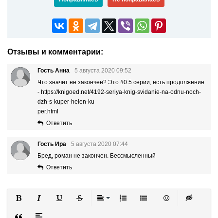
Отзывы и комментарии:
Гость Анна
5 августа 2020 09:52
Что значит не закончен? Это #0.5 серии, есть продолжение
-
https://knigoed.net/4192-seriya-knig-svidanie-na-odnu-noch-
dzh-s-kuper-helen-ku
per.html
Ответить
Гость Ира
5 августа 2020 07:44
Бред, роман не закончен. Бессмысленный
Ответить
Полужирный
Курсив
Подчеркнутый
Зачеркнутый
Выравнивание
Нумерованный список
Маркированный список
Вставить смайли
Вставка ск