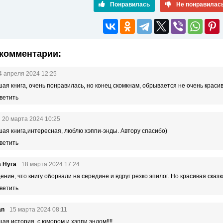
Понравилась
Не понравилас
комментарии:
4 апреля 2024 12:25
ая книга, очень понравилась, но конец скомкнам, обрывается не очень краси
ветить
20 марта 2024 10:25
ая книга,интересная, люблю хэппи-энды. Автору спасибо)
ветить
 Нуга
18 марта 2024 17:24
ние, что книгу оборвали на середине и вдруг резко эпилог. Но красивая сказк
ветить
an
15 марта 2024 08:11
ая история, с юмором и хэппи эндом!!!!