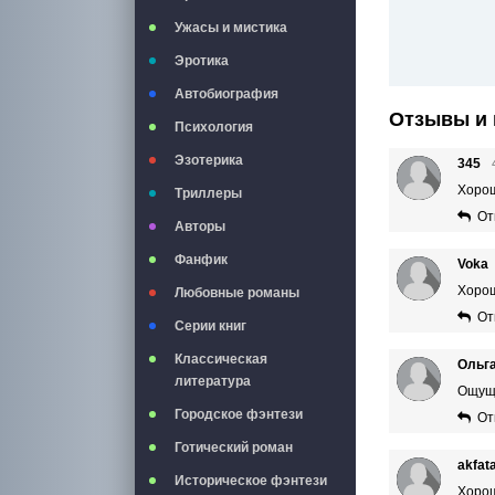
Ужасы и мистика
Эротика
Автобиография
Отзывы и 
Психология
Эзотерика
345
Хорош
Триллеры
От
Авторы
Фанфик
Voka
Хорош
Любовные романы
От
Серии книг
Классическая
Ольга
литература
Ощуще
Городское фэнтези
От
Готический роман
akfat
Историческое фэнтези
Хорош