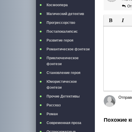
Космоопера
От
Магический детектив
Прогрессорство
Полужирны
Курси
Постапокалипсис
Развитие героя
Романтическое фэнтези
Приключенческое
фэнтези
Становление героя
Юмористическое
фэнтези
Прочие Детективы
Отправ
Рассказ
Роман
Похожие к
Современная проза
Остросюжетные