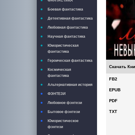
ФАНТАСТИКА
Боевая фантастика
Детективная фантастика
Любовная фантастика
Научная фантастика
Юмористическая
фантастика
Героическая фантастика
Скачать Кни
Космическая
фантастика
FB2
Альтернативная история
EPUB
ФЭНТЕЗИ
PDF
Любовное фэнтези
TXT
Бытовое фэнтези
Юмористическое
фэнтези