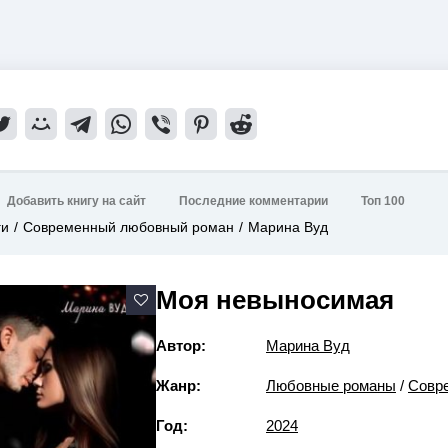
Добавить книгу на сайт
Последние комментарии
Топ 100
ги
Современный любовный роман
Марина Вуд
Моя невыносимая
Автор:
Марина Вуд
Жанр:
Любовные романы
/
Совр
Год:
2024