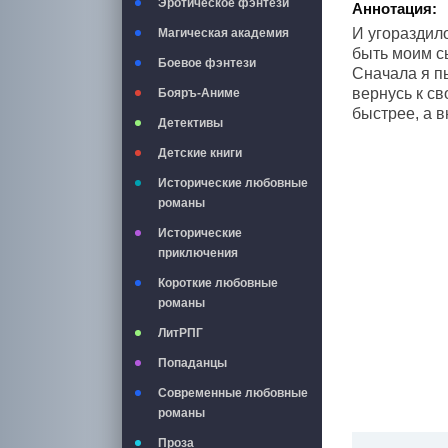
Эротическое фэнтези
Аннотация:
И угораздило
Магическая академия
быть моим сы
Боевое фэнтези
Сначала я пы
вернусь к с
Бояръ-Аниме
быстрее, а 
Детективы
Детские книги
Исторические любовные
романы
Исторические
приключения
Короткие любовные
романы
ЛитРПГ
Попаданцы
Современные любовные
романы
Проза