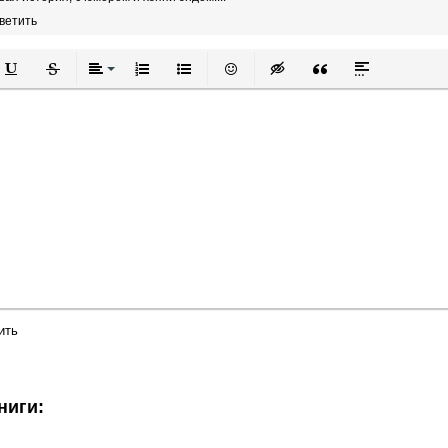
ветить
й
в
Подчеркнутый
Зачеркнутый
Выравнивание
Нумерованный список
Маркированный список
Вставить смайлик
Вставка скрытого текста
Вставка цитаты
Вставка спой
ить
ниги: