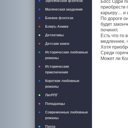
Босс Одри п
Эротическое фэнтези
приобрести г
Магическая академия
карьеру… и 
По дороге он
Боевое фэнтези
будет законч
Бояръ-Аниме
починят.
Есть что-то 
Детективы
медленнее, 
Детские книги
Хотя приобр
Среди горяч
Исторические любовные
Может ли Ко
романы
Исторические
приключения
Короткие любовные
романы
ЛитРПГ
Попаданцы
Современные любовные
романы
Проза