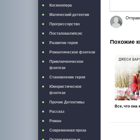
Космоопера
Магический детектив
Отправ
Прогрессорство
Постапокалипсис
Похожие к
Развитие героя
Романтическое фэнтези
Приключенческое
фэнтези
Становление героя
Юмористическое
фэнтези
Прочие Детективы
Рассказ
Роман
Современная проза
Остросюжетные