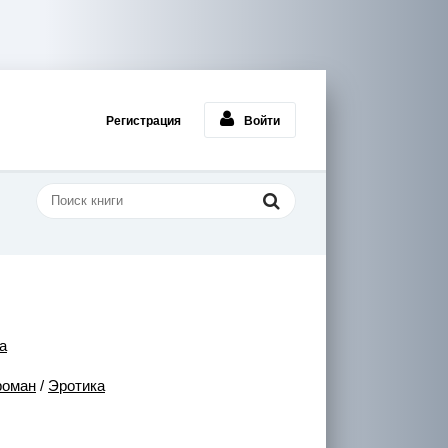
Регистрация
Войти
а
роман
/
Эротика