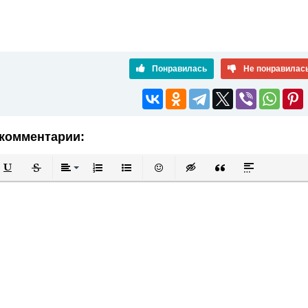
Понравилась
Не понравилас
комментарии:
й
в
Подчеркнутый
Зачеркнутый
Выравнивание
Нумерованный список
Маркированный список
Вставить смайлик
Вставка скрытого текста
Вставка цитаты
Вставка спой