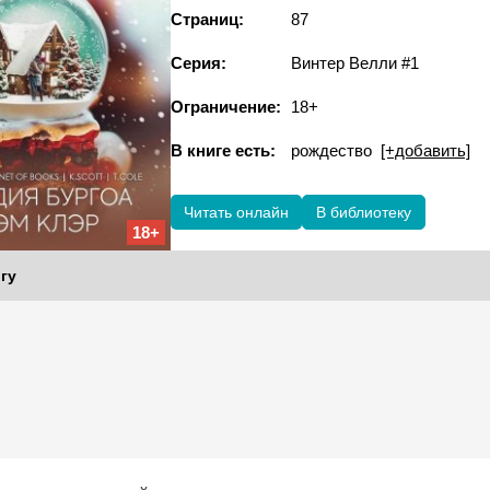
Страниц:
87
Серия:
Винтер Велли #1
Ограничение:
18+
В книге есть:
рождество
[+добавить]
Читать онлайн
В библиотеку
18+
гу