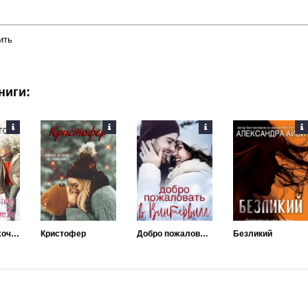
ить
ниги:
Все, что она хочет на Рождество
Кристофер
Добро пожаловать в Винтервилл
Безликий