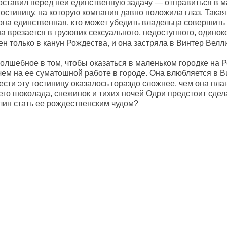
оставил перед ней единственную задачу — отправиться в м
остиницу, на которую компания давно положила глаз. Такая
она единственная, кто может убедить владельца совершить
а врезается в грузовик сексуального, недоступного, одино
ен только в канун Рождества, и она застряла в Винтер Велл
волшебное в том, чтобы оказаться в маленьком городке на 
чем на ее суматошной работе в городе. Она влюбляется в В
ести эту гостиницу оказалось гораздо сложнее, чем она п
его шоколада, снежинок и тихих ночей Одри предстоит сдел
лин стать ее рождественским чудом?