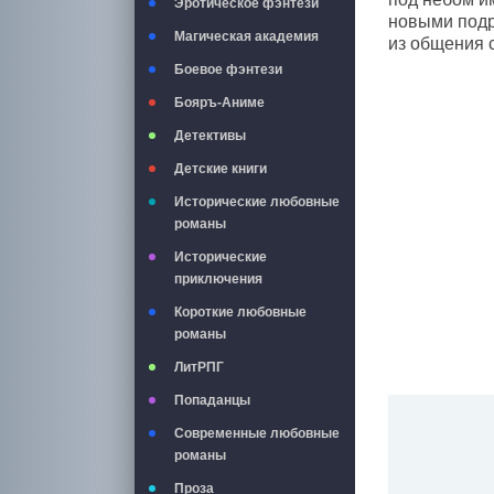
Эротическое фэнтези
новыми подр
Магическая академия
из общения 
Боевое фэнтези
Бояръ-Аниме
Детективы
Детские книги
Исторические любовные
романы
Исторические
приключения
Короткие любовные
романы
ЛитРПГ
Попаданцы
Современные любовные
романы
Проза