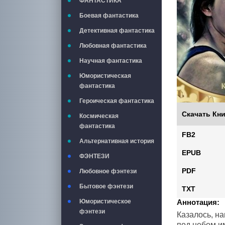
ФАНТАСТИКА
Боевая фантастика
Детективная фантастика
Любовная фантастика
Научная фантастика
Юмористическая
фантастика
Героическая фантастика
Скачать Кни
Космическая
фантастика
FB2
Альтернативная история
EPUB
ФЭНТЕЗИ
PDF
Любовное фэнтези
Бытовое фэнтези
TXT
Юмористическое
Аннотация:
фэнтези
Казалось, н
под небом и