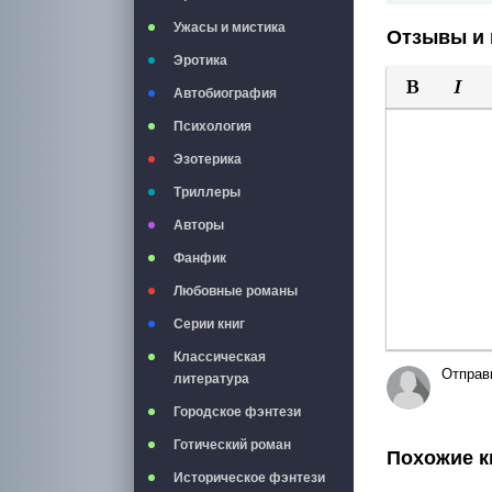
Ужасы и мистика
Отзывы и 
Эротика
Автобиография
Полужирны
Курси
Психология
Эзотерика
Триллеры
Авторы
Фанфик
Любовные романы
Серии книг
Классическая
Отправ
литература
Городское фэнтези
Готический роман
Похожие к
Историческое фэнтези