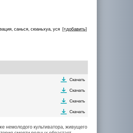
вация, санься, сюаньхуа, уся
[+добавить]
Скачать
Скачать
Скачать
Скачать
уже немолодого культиватора, живущего
стория смерти родных обрастает