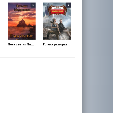
Пока светит Пламя
Пламя разгорается