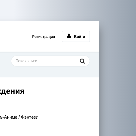
Регистрация
Войти
ждения
ъ-Аниме
/
Фэнтези