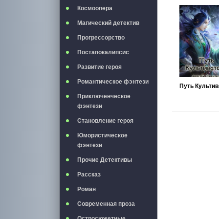
Космоопера
Магический детектив
Прогрессорство
Постапокалипсис
Развитие героя
Романтическое фэнтези
Приключенческое
фэнтези
Становление героя
Юмористическое
фэнтези
Прочие Детективы
Рассказ
Роман
Современная проза
Остросюжетные