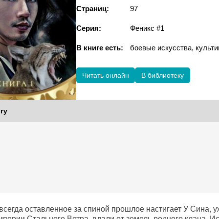
Страниц:
97
Серия:
Феникс #1
В книге есть:
боевые искусства, культи
Читать онлайн
В библиотеку
гу
авсегда оставленное за спиной прошлое настигает У Сина, 
мперии Стального Ветра, вдали от земель родного клана. И