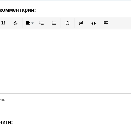
комментарии:
й
в
Подчеркнутый
Зачеркнутый
Выравнивание
Нумерованный список
Маркированный список
Вставить смайлик
Вставка скрытого текста
Вставка цитаты
Вставка спой
ить
ниги: