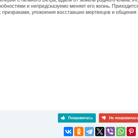
обностями и непредсказуемо меняет его жизнь. Приходится
с призраками, упокоения восставших мертвецов и общени
Понравилась
Не понравилас