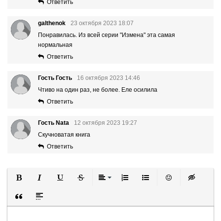
Ответить
galthenok
23 октября 2023 18:07
Понравилась. Из всей серии "Измена" эта самая
нормальная
Ответить
Гость Гость
16 октября 2023 14:46
Чтиво на один раз, не более. Еле осилила
Ответить
Гость Nata
12 октября 2023 19:27
Скучноватая книга
Ответить
Полужирный
Курсив
Подчеркнутый
Зачеркнутый
Выравнивание
Нумерованный список
Маркированный список
Вставить смайли
Вставка ск
Вставка цитаты
Вставка спойлера