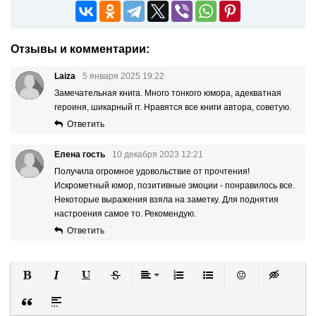
Отзывы и комментарии:
Laiza
5 января 2025 19:22
Замечательная книга. Много тонкого юмора, адекватная
героиня, шикарный гг. Нравятся все книги автора, советую.
Ответить
Елена гость
10 декабря 2023 12:21
Получила огромное удовольствие от прочтения!
Искрометный юмор, позитивные эмоции - понравилось все.
Некоторые выражения взяла на заметку. Для поднятия
настроения самое то. Рекомендую.
Ответить
Полужирный
Курсив
Подчеркнутый
Зачеркнутый
Выравнивание
Нумерованный список
Маркированный список
Вставить смайли
Вставка ск