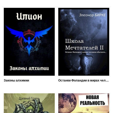
Законы алхимии
Останки Фоландии в мирах человека-обычного