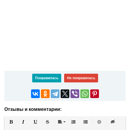
Понравилась
Не понравилась
Отзывы и комментарии:
Полужирный
Курсив
Подчеркнутый
Зачеркнутый
Выравнивание
Нумерованный список
Маркированный список
Вставить смайли
Вставка ск