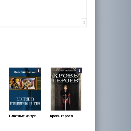
0
Блатные из тридевятого царства
Кровь героев