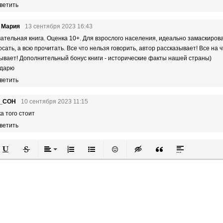
ветить
 Мария
13 сентября 2023 16:43
ательная книга. Оценка 10+. Для взрослого населения, идеально замаскирова
осать, а всю прочитать. Все что нельзя говорить, автор рассказывает! Все на 
ывает! Дополнительный бонус книги - исторические факты нашей страны)
одарю
ветить
_COH
10 сентября 2023 11:15
а того стоит
ветить
й
в
Подчеркнутый
Зачеркнутый
Выравнивание
Нумерованный список
Маркированный список
Вставить смайлик
Вставка скрытого текста
Вставка цитаты
Вставка спой