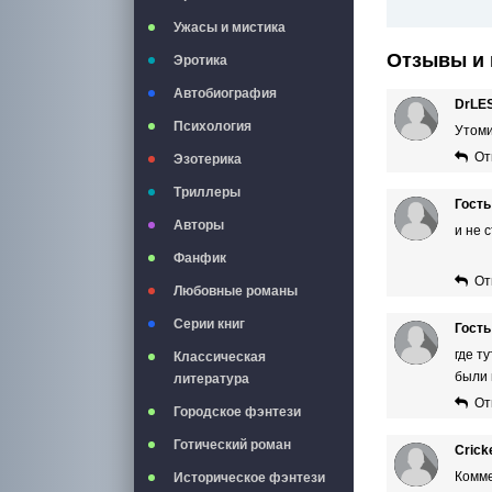
Ужасы и мистика
Отзывы и 
Эротика
Автобиография
DrLE
Психология
Утоми
От
Эзотерика
Триллеры
Гость
Авторы
и не 
Фанфик
От
Любовные романы
Серии книг
Гость
где т
Классическая
были 
литература
От
Городское фэнтези
Готический роман
Crick
Комме
Историческое фэнтези