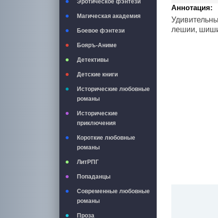
Эротическое фэнтези
Аннотация:
Магическая академия
Удивительны
лешии, шиши
Боевое фэнтези
Бояръ-Аниме
Детективы
Детские книги
Исторические любовные
романы
Исторические
приключения
Короткие любовные
романы
ЛитРПГ
Попаданцы
Современные любовные
романы
Проза