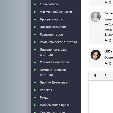
От
Космоопера
Магический детектив
Гость
Прогрессорство
Замеч
не бр
Постапокалипсис
показ
Развитие героя
Благ
От
Романтическое фэнтези
Приключенческое
LEDY
фэнтези
Оценк
Становление героя
От
Юмористическое
фэнтези
Полужирны
Курси
Прочие Детективы
Рассказ
Роман
Современная проза
Остросюжетные