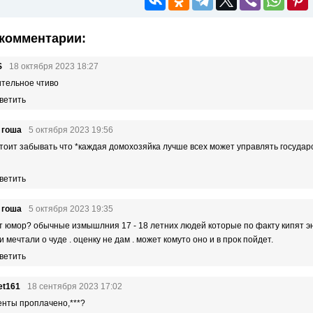
комментарии:
S
18 октября 2023 18:27
тельное чтиво
ветить
 гоша
5 октября 2023 19:56
стоит забывать что *каждая домохозяйка лучше всех может управлять госуда
ветить
 гоша
5 октября 2023 19:35
ут юмор? обычные измышлния 17 - 18 летних людей которые по факту кипят эне
и мечтали о чуде . оценку не дам . может комуто оно и в прок пойдет.
ветить
et161
18 сентября 2023 17:02
нты проплачено,
***
?