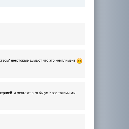
рством* некоторые думают что это комплимент
ргией. и мечтают о *я бы ух !* все такими мы