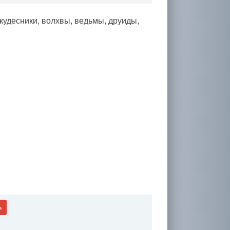
удесники, волхвы, ведьмы, друиды,
ь