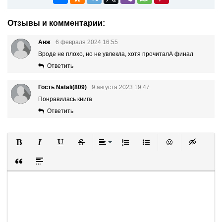
Отзывы и комментарии:
Анж
6 февраля 2024 16:55
Вроде не плохо, но не увлекла, хотя прочиталА финал
Ответить
Гость Natali(809)
9 августа 2023 19:47
Понравилась книга
Ответить
Полужирный
Курсив
Подчеркнутый
Зачеркнутый
Выравнивание
Нумерованный список
Маркированный список
Вставить смайли
Вставка ск
Вставка цитаты
Вставка спойлера