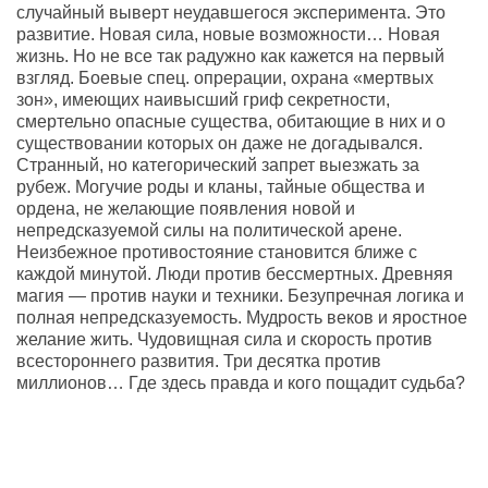
случайный выверт неудавшегося эксперимента. Это
развитие. Новая сила, новые возможности… Новая
жизнь. Но не все так радужно как кажется на первый
взгляд. Боевые спец. опрерации, охрана «мертвых
зон», имеющих наивысший гриф секретности,
смертельно опасные существа, обитающие в них и о
существовании которых он даже не догадывался.
Странный, но категорический запрет выезжать за
рубеж. Могучие роды и кланы, тайные общества и
ордена, не желающие появления новой и
непредсказуемой силы на политической арене.
Неизбежное противостояние становится ближе с
каждой минутой. Люди против бессмертных. Древняя
магия — против науки и техники. Безупречная логика и
полная непредсказуемость. Мудрость веков и яростное
желание жить. Чудовищная сила и скорость против
всестороннего развития. Три десятка против
миллионов… Где здесь правда и кого пощадит судьба?