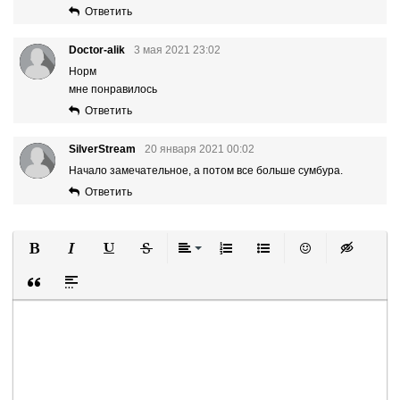
Ответить
Doctor-alik
3 мая 2021 23:02
Норм
мне понравилось
Ответить
SilverStream
20 января 2021 00:02
Начало замечательное, а потом все больше сумбура.
Ответить
Полужирный
Курсив
Подчеркнутый
Зачеркнутый
Выравнивание
Нумерованный список
Маркированный список
Вставить смайли
Вставка ск
Вставка цитаты
Вставка спойлера