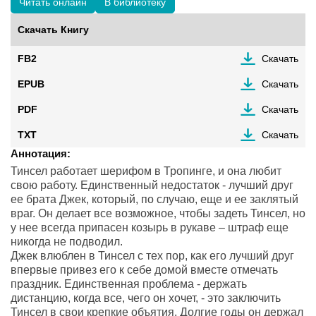
Читать онлайн
В библиотеку
Скачать Книгу
FB2
Скачать
EPUB
Скачать
PDF
Скачать
TXT
Скачать
Аннотация:
Тинсел работает шерифом в Тропинге, и она любит
свою работу. Единственный недостаток - лучший друг
ее брата Джек, который, по случаю, еще и ее заклятый
враг. Он делает все возможное, чтобы задеть Тинсел, но
у нее всегда припасен козырь в рукаве – штраф еще
никогда не подводил.
Джек влюблен в Тинсел с тех пор, как его лучший друг
впервые привез его к себе домой вместе отмечать
праздник. Единственная проблема - держать
дистанцию, когда все, чего он хочет, - это заключить
Тинсел в свои крепкие объятия. Долгие годы он держал