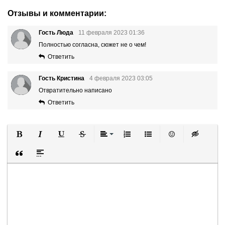
Отзывы и комментарии:
Гость Люда
11 февраля 2023 01:36
Полностью согласна, сюжет не о чем!
Ответить
Гость Кристина
4 февраля 2023 03:05
Отвратительно написано
Ответить
Полужирный
Курсив
Подчеркнутый
Зачеркнутый
Выравнивание
Нумерованный список
Маркированный список
Вставить смайли
Вставка ск
Вставка цитаты
Вставка спойлера