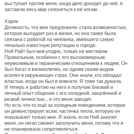
выступает против меня, когда дело доходит до неё, я
заставлю весь мир склониться к её ногам.
Харли
Должность, что мне предложили, стала возможностью,
которая выпадает раз в жизни, но она также была
связана с работой на человека, имевшего самую
печально известную репутацию в городе.
Ной Райт был кем угодно, только не мистером
Правильным, особенно с его высокомерным,
неумолимым и тираническим отношением к людям. Он
был богат и великолепен, но одним своим видом
вселял в окружающих страх. Они знали, кто обладал
властью, когда он был в комнате. Я тоже так думала.
И теперь я работаю на него и получаю близкий и
личный опыт общения с его холодной, закалённой и
резкой личностью... и это меня заводит.
Но есть что-то ещё за холодным поведением, которое
он демонстрирует всем, частичка тепла, которую он
показывает только мне. Я знала, если Ной захочет
меня, он легко сможет заполучить меня, потому что я
не планировала сопротивляться.