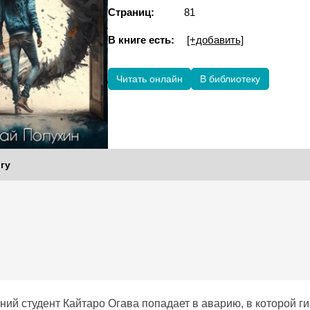
Страниц:
81
В книге есть:
[+добавить]
Читать онлайн
В библиотеку
гу
ий студент Кайтаро Огава попадает в аварию, в которой ги