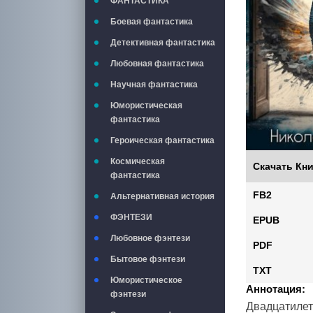
ФАНТАСТИКА
Боевая фантастика
Детективная фантастика
Любовная фантастика
Научная фантастика
Юмористическая
фантастика
Героическая фантастика
Космическая
Скачать Кни
фантастика
FB2
Альтернативная история
ФЭНТЕЗИ
EPUB
Любовное фэнтези
PDF
Бытовое фэнтези
TXT
Юмористическое
Аннотация:
фэнтези
Двадцатилетн