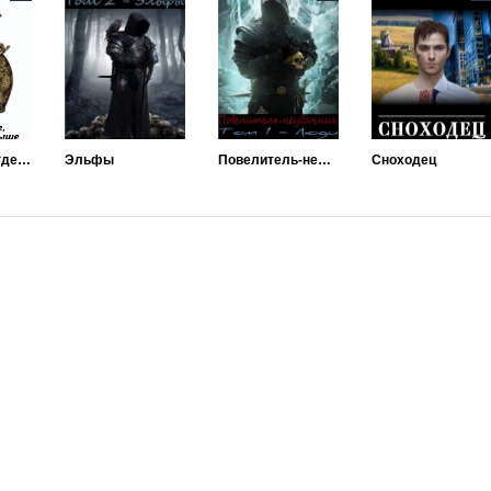
Сказ о мире, где магия превыше всего
Эльфы
Повелитель-неудачник
Сноходец