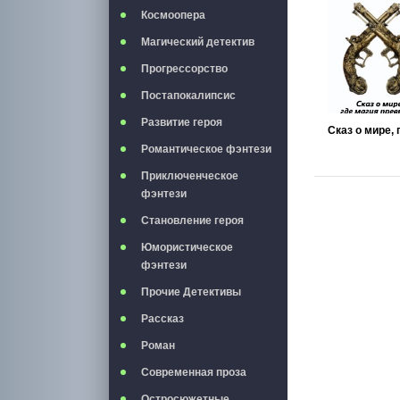
Космоопера
Магический детектив
Прогрессорство
Постапокалипсис
Развитие героя
Романтическое фэнтези
Приключенческое
фэнтези
Становление героя
Юмористическое
фэнтези
Прочие Детективы
Рассказ
Роман
Современная проза
Остросюжетные