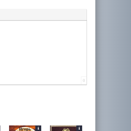
лера
0