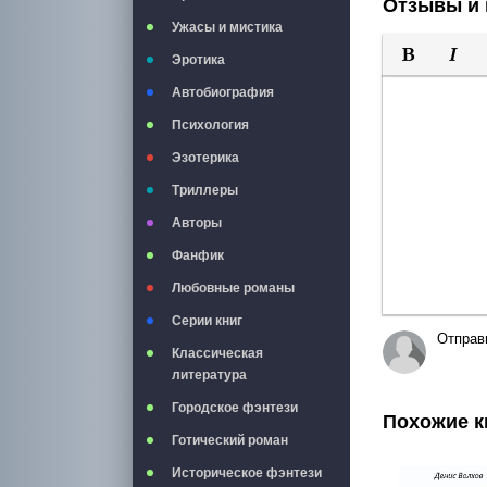
Отзывы и 
Ужасы и мистика
Эротика
Полужирны
Курси
Автобиография
Психология
Эзотерика
Триллеры
Авторы
Фанфик
Любовные романы
Серии книг
Отправ
Классическая
литература
Городское фэнтези
Похожие к
Готический роман
Историческое фэнтези