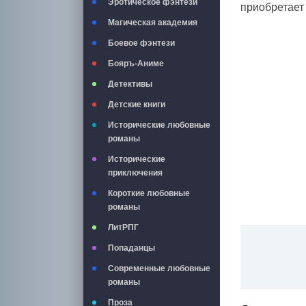
Эротическое фэнтези
приобретает
Магическая академия
Боевое фэнтези
Бояръ-Аниме
Детективы
Детские книги
Исторические любовные
романы
Исторические
приключения
Короткие любовные
романы
ЛитРПГ
Попаданцы
Современные любовные
романы
Проза