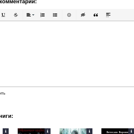
комментарии:
й
в
Подчеркнутый
Зачеркнутый
Выравнивание
Нумерованный список
Маркированный список
Вставить смайлик
Вставка скрытого текста
Вставка цитаты
Вставка спой
ить
ниги: