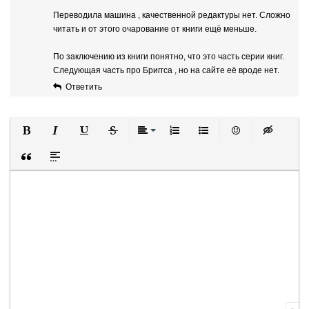
Переводила машина , качественной редактуры нет. Сложно
читать и от этого очарование от книги ещё меньше.
По заключению из книги понятно, что это часть серии книг.
Следующая часть про Бриггса , но на сайте её вроде нет.
Ответить
Полужирный
Курсив
Подчеркнутый
Зачеркнутый
Выравнивание
Нумерованный список
Маркированный список
Вставить смайли
Вставка ск
Вставка цитаты
Вставка спойлера