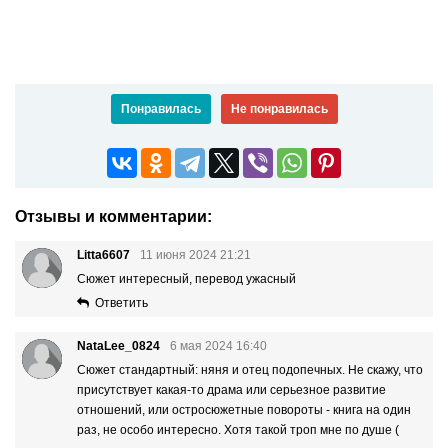
Понравилась
Не понравилась
Отзывы и комментарии:
Litta6607
11 июня 2024 21:21
Сюжет интересный, перевод ужасный
Ответить
NataLee_0824
6 мая 2024 16:40
Сюжет стандартный: няня и отец подопечных. Не скажу, что
присутствует какая-то драма или серьезное развитие
отношений, или остросюжетные повороты - книга на один
раз, не особо интересно. Хотя такой троп мне по душе (