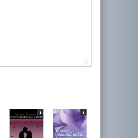
лера
0