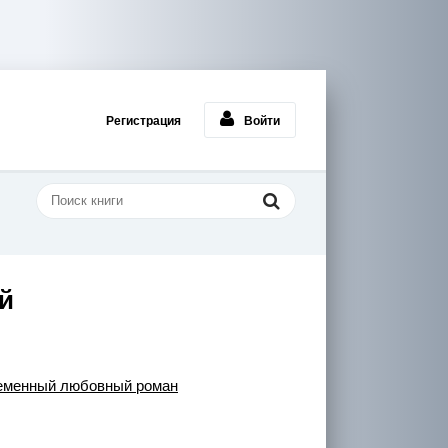
Регистрация
Войти
й
еменный любовный роман