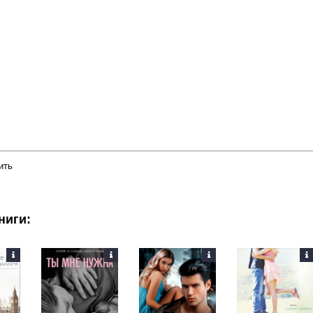
й
в
Подчеркнутый
Зачеркнутый
Выравнивание
Нумерованный список
Маркированный список
Вставить смайлик
Вставка скрытого текста
Вставка цитаты
Вставка спой
ить
ниги: