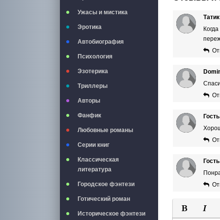
Ужасы и мистика
Татик
Эротика
Когда
переж
Автобиография
От
Психология
Эзотерика
Domi
Спаси
Триллеры
От
Авторы
Фанфик
Гость
Хоро
Любовные романы
От
Серии книг
Классическая
Гость
литература
Понра
Городское фэнтези
От
Готический роман
Историческое фэнтези