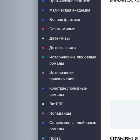
меняется, ко
Эротическое фэнтези
Магическая академия
Боевое фэнтези
Бояръ-Аниме
Детективы
Детские книги
Исторические любовные
романы
Исторические
приключения
Короткие любовные
романы
ЛитРПГ
Попаданцы
Современные любовные
романы
Отзывы и 
Проза