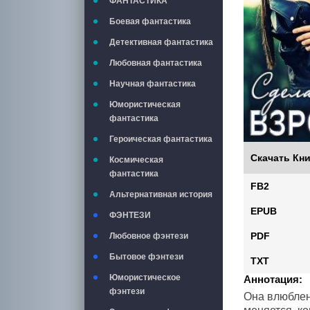
ФАНТАСТИКА
Боевая фантастика
Детективная фантастика
Любовная фантастика
Научная фантастика
Юмористическая
фантастика
Героическая фантастика
Скачать Кни
Космическая
фантастика
FB2
Альтернативная история
EPUB
ФЭНТЕЗИ
PDF
Любовное фэнтези
Бытовое фэнтези
TXT
Юмористическое
Аннотация:
фэнтези
Она влюблена