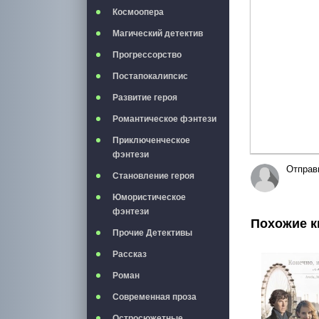
Полужирны
Курси
Космоопера
Магический детектив
Прогрессорство
Постапокалипсис
Развитие героя
Романтическое фэнтези
Приключенческое
фэнтези
Отправ
Становление героя
Юмористическое
фэнтези
Похожие к
Прочие Детективы
Рассказ
Роман
Современная проза
Остросюжетные