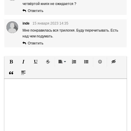
четвёртой книги не ожидается ?
Ответить
inde
15 января 2023 14:35
Мне понравилась вся трилогия. Буду перечитывать. Есть
над чем подумать.
Ответить
Полужирный
Курсив
Подчеркнутый
Зачеркнутый
Выравнивание
Нумерованный список
Маркированный список
Вставить смайли
Вставка ск
Вставка цитаты
Вставка спойлера