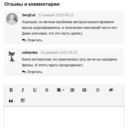
Отзывы и комментарии:
SergCat
22 января 2023 06:12
Хорошая, но вечная проблема авторов нашего времени-
мысль недооформлена, и логических окончаний части нет.
Даже учитывая, что это часть цикла;(
Ответить
zolotynka
20 декабря 2022 09:10
Книга интересная, но закончилась чуть ли не на середине
фразы. И опять ждать продолдение:(
Ответить
Полужирный
Курсив
Подчеркнутый
Зачеркнутый
Выравнивание
Нумерованный список
Маркированный список
Вставить смайли
Вставка ск
Вставка цитаты
Вставка спойлера