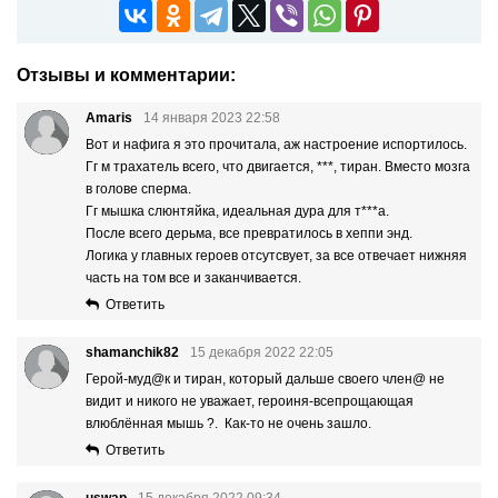
Отзывы и комментарии:
Amaris
14 января 2023 22:58
Вот и нафига я это прочитала, аж настроение испортилось.
Гг м трахатель всего, что двигается, ***, тиран. Вместо мозга
в голове спеpма.
Гг мышка слюнтяйка, идеальная дура для т***а.
После всего дерьма, все превратилось в хеппи энд.
Логика у главных героев отсутсвует, за все отвечает нижняя
часть на том все и заканчивается.
Ответить
shamanchik82
15 декабря 2022 22:05
Герой-муд@к и тиран, который дальше своего член@ не
видит и никого не уважает, героиня-всепрощающая
влюблённая мышь ?. Как-то не очень зашло.
Ответить
uswap
15 декабря 2022 09:34