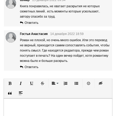
Книга понравилась, не хватает раскрытия не которых
сюжетных линий.. есть моменты которые ускользают..
автору спасибо за труд.
Ответить
Гостья Анастасия
14 декабря 2022 18:59
Роман не плохой, но очень много ошибок. Или это перевод
не верный, приходится самим сопоставлять события, чтобы
понять смысл. Где находятся редактора, прежде чем роман
поступает в печать? На один вечер пойдет, хотя романтику
можна было и больше раскрыть.
Ответить
Полужирный
Курсив
Подчеркнутый
Зачеркнутый
Выравнивание
Нумерованный список
Маркированный список
Вставить смайли
Вставка ск
Вставка цитаты
Вставка спойлера