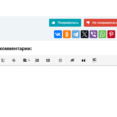
Понравилась
Не понравилас
комментарии:
й
в
Подчеркнутый
Зачеркнутый
Выравнивание
Нумерованный список
Маркированный список
Вставить смайлик
Вставка скрытого текста
Вставка цитаты
Вставка спой