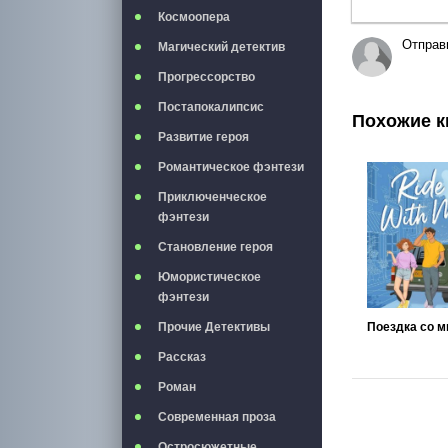
Космоопера
Отправ
Магический детектив
Прогрессорство
Постапокалипсис
Похожие к
Развитие героя
Романтическое фэнтези
Приключенческое
фэнтези
Становление героя
Юмористическое
фэнтези
Прочие Детективы
Поездка со м
Рассказ
Роман
Современная проза
Остросюжетные