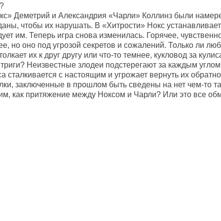
?
кс» Деметрий и Александрия «Чарли» Коллинз были намере
даны, чтобы их нарушать. В «Хитрости» Нокс устанавливает
ует им. Теперь игра снова изменилась. Горячее, чувственн
е, но оно под угрозой секретов и сожалений. Только ли лю
олкает их к друг другу или что-то темнее, кукловод за кулис
триги? Неизвестные злодеи подстерегают за каждым углом
са сталкивается с настоящим и угрожает вернуть их обратн
лки, заключенные в прошлом быть сведены на нет чем-то та
м, как притяжение между Ноксом и Чарли? Или это все обм