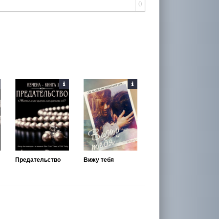
0
Предательство
Вижу тебя