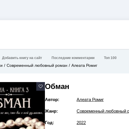
Добавить книгу на сайт
Последние комментарии
Топ 100
ги
Современный любовный роман
Алеата Ромиг
Обман
Автор:
Алеата Ромиг
Жанр:
Современный любовный 
Год:
2022