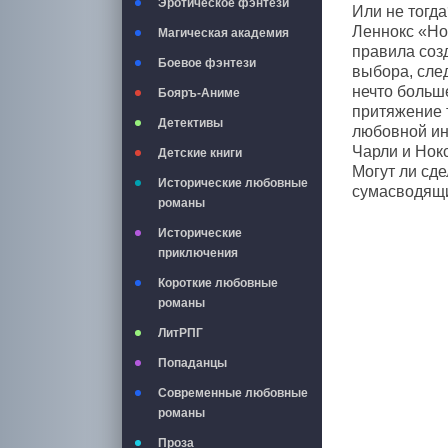
Эротическое фэнтези
Или не тогда
Леннокс «Но
Магическая академия
правила соз
Боевое фэнтези
выбора, след
нечто больше
Бояръ-Аниме
притяжение т
Детективы
любовной ин
Чарли и Нок
Детские книги
Могут ли сде
Исторические любовные
сумасводящи
романы
Исторические
приключения
Короткие любовные
романы
ЛитРПГ
Попаданцы
Современные любовные
романы
Проза