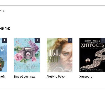
ить
ниги:
ной
Вне объектива
Любить Роуэн
Хитрость