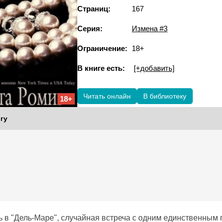
Страниц:
167
Серия:
Измена #3
Ограничение:
18+
В книге есть:
[+добавить]
Читать онлайн
В библиотеку
18+
гу
ь в "Дель-Маре", случайная встреча с одним единственным 