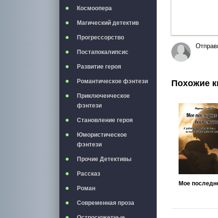
Космоопера
Магический детектив
Прогрессорство
Отправ
Постапокалипсис
Развитие героя
Романтическое фэнтези
Похожие к
Приключенческое
фэнтези
Становление героя
Юмористическое
фэнтези
Прочие Детективы
Рассказ
Роман
Современная проза
Остросюжетные