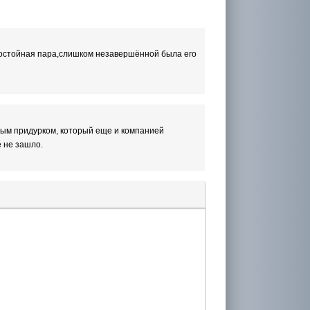
достойная пара,слишком незавершённой была его
ным придурком, который еще и компанией
е не зашло.
лера