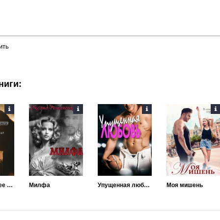
ить
ниги:
Мое последнее воспоминание
Милфа
Упущенная любовь
Моя мишень