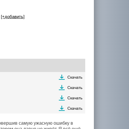
я
[+добавить]
Скачать
Скачать
Скачать
Скачать
 совершив самую ужасную ошибку в
тором она давно не живёт. Я всё ещё