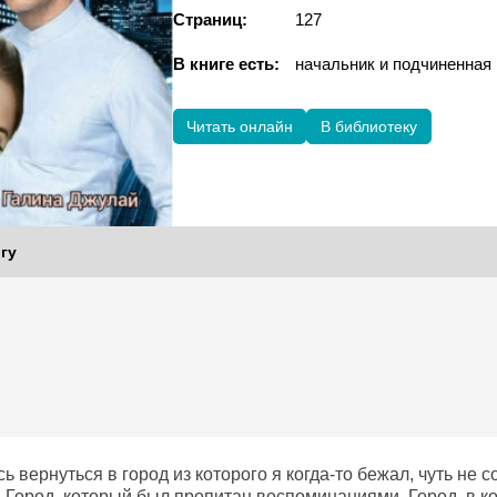
Страниц:
127
В книге есть:
начальник и подчиненна
Читать онлайн
В библиотеку
гу
 вернуться в город из которого я когда-то бежал, чуть не
 Город, который был пропитан воспоминаниями. Город, в ко