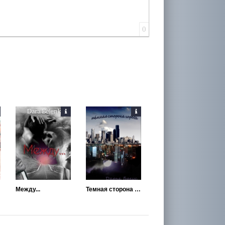
0
Между...
Темная сторона города