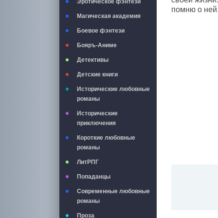
Эротическое фэнтези
помню о ней.
Магическая академия
Боевое фэнтези
Бояръ-Аниме
Детективы
Детские книги
Исторические любовные
романы
Исторические
приключения
Короткие любовные
романы
ЛитРПГ
Попаданцы
Современные любовные
романы
Проза