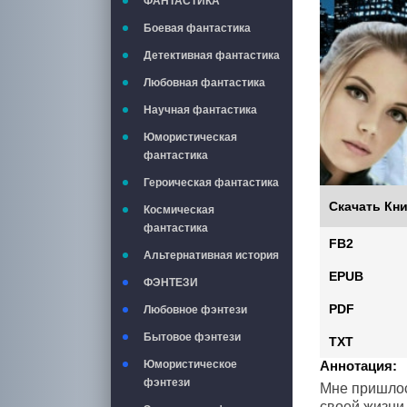
ФАНТАСТИКА
Боевая фантастика
Детективная фантастика
Любовная фантастика
Научная фантастика
Юмористическая
фантастика
Героическая фантастика
Скачать Кни
Космическая
фантастика
FB2
Альтернативная история
EPUB
ФЭНТЕЗИ
PDF
Любовное фэнтези
Бытовое фэнтези
TXT
Аннотация:
Юмористическое
фэнтези
Мне пришлось
своей жизни.