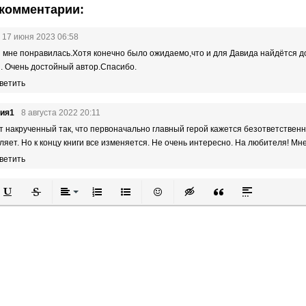
комментарии:
17 июня 2023 06:58
 мне понравилась.Хотя конечно было ожидаемо,что и для Давида найдётся 
. Очень достойный автор.Спасибо.
ветить
ния1
8 августа 2022 20:11
 накрученный так, что первоначально главный герой кажется безответствен
ляет. Но к концу книги все изменяется. Не очень интересно. На любителя! Мн
ветить
й
в
Подчеркнутый
Зачеркнутый
Выравнивание
Нумерованный список
Маркированный список
Вставить смайлик
Вставка скрытого текста
Вставка цитаты
Вставка спой