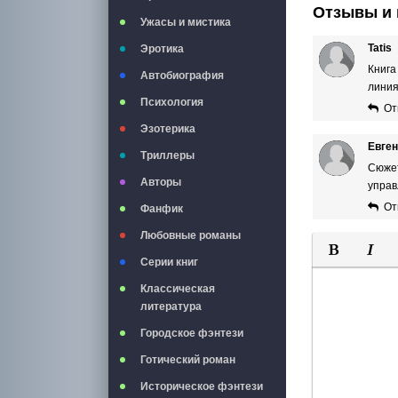
Отзывы и 
Ужасы и мистика
Tatis
Эротика
Книга
Автобиография
линия
Психология
От
Эзотерика
Евге
Триллеры
Сюжет
Авторы
управ
От
Фанфик
Любовные романы
Серии книг
Полужирны
Курси
Классическая
литература
Городское фэнтези
Готический роман
Историческое фэнтези