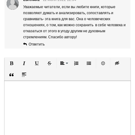
Уважаемые читатели, если вы любите книги, которые
позволяют думать и анализировать, сопоставлять и
сравнивать- эта книга для вас. Она о человеческих
отношениях, о том, как можно сохранить в себе человека и
отказаться от этого в угоду другим не духовным
стремлениям. Спасибо автору!
Ответить
Полужирный
Курсив
Подчеркнутый
Зачеркнутый
Выравнивание
Нумерованный список
Маркированный список
Вставить смайли
Вставка ск
Вставка цитаты
Вставка спойлера