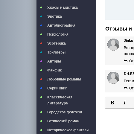
Ужасы и мистика
Эротика
Автобиография
Отзывы и 
Психология
Jinko
Эзотерика
Вот в
Триллеры
основ
От
Авторы
Фанфик
DrLE
Любовные романы
Реком
Серии книг
От
Классическая
литература
Полужирны
Курси
Городское фэнтези
Готический роман
Историческое фэнтези