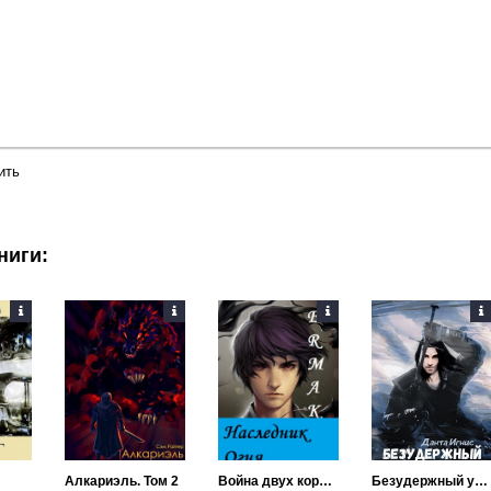
ить
ниги:
Алкариэль. Том 2
Война двух королевств
Безудержный ураган