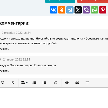
комментарии:
2 октября 2022 16:24
роде и неплохо написано. Но стабильно возникает аналогия к боевикам нача
ное время киноленты занимал мордобой.
ветить
S
24 июля 2022 22:14
ендую. Хорошее литрпг. Классика жанра
ветить
й
в
Подчеркнутый
Зачеркнутый
Выравнивание
Нумерованный список
Маркированный список
Вставить смайлик
Вставка скрытого текста
Вставка цитаты
Вставка спой