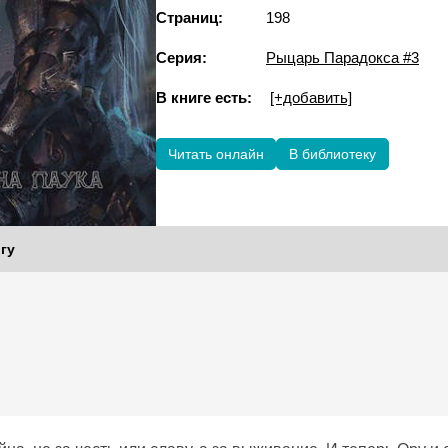
Страниц:
198
Серия:
Рыцарь Парадокса #3
В книге есть:
[+добавить]
Читать онлайн
В библиотеку
гу