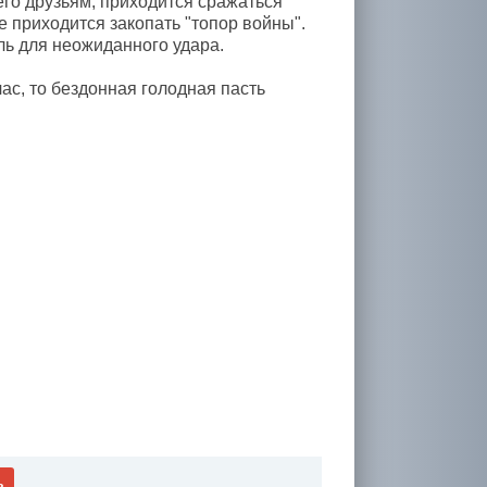
 его друзьям, приходится сражаться
е приходится закопать "топор войны".
ль для неожиданного удара.
ас, то бездонная голодная пасть
ь