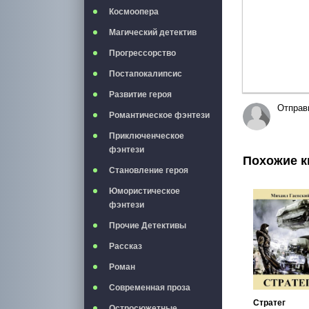
Космоопера
Магический детектив
Прогрессорство
Постапокалипсис
Развитие героя
Отправ
Романтическое фэнтези
Приключенческое
фэнтези
Похожие к
Становление героя
Юмористическое
фэнтези
Прочие Детективы
Рассказ
Роман
Современная проза
Стратег
Остросюжетные