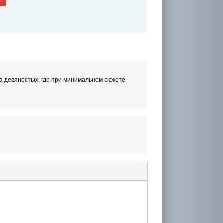
ла девяностых, где при минимальном сюжете
лера