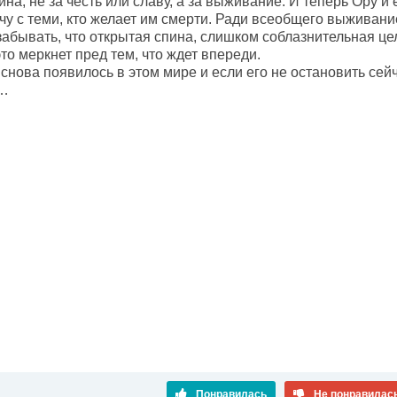
на, не за честь или славу, а за выживание. И теперь Ору и
чу с теми, кто желает им смерти. Ради всеобщего выживани
забывать, что открытая спина, слишком соблазнительная це
то меркнет пред тем, что ждет впереди.
снова появилось в этом мире и если его не остановить сейч
х…
Понравилась
Не понравилас