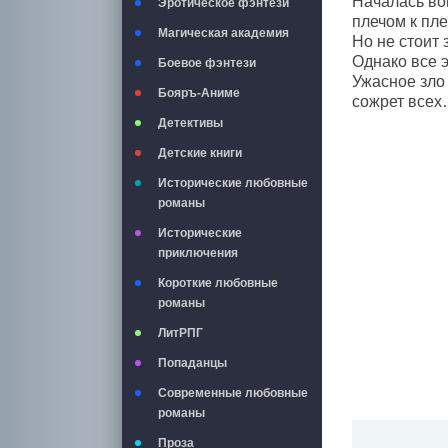
Началась вой
Эротическое фэнтези
плечом к пле
Магическая академия
Но не стоит 
Однако все э
Боевое фэнтези
Ужасное зло 
Бояръ-Аниме
сожрет все
Детективы
Детские книги
Исторические любовные
романы
Исторические
приключения
Короткие любовные
романы
ЛитРПГ
Попаданцы
Современные любовные
романы
Проза