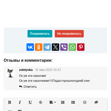
Понравилась
Не понравилась
Отзывы и комментарии:
zolotynka
31 мая 2022 15:37
Ох уж эти сказочки!
Ох уж эти сказочники! ©Падал прошлогодний снег
Ответить
Полужирный
Курсив
Подчеркнутый
Зачеркнутый
Выравнивание
Нумерованный список
Маркированный список
Вставить смайли
Вставка ск