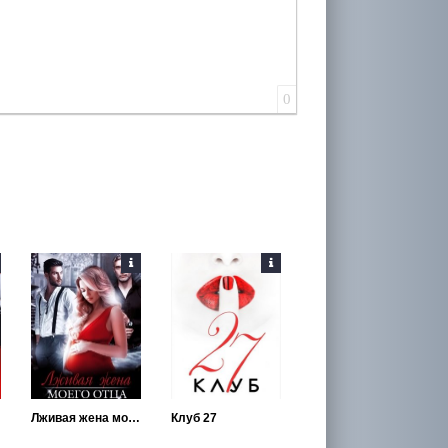
0
Лживая жена моего отца
Клуб 27