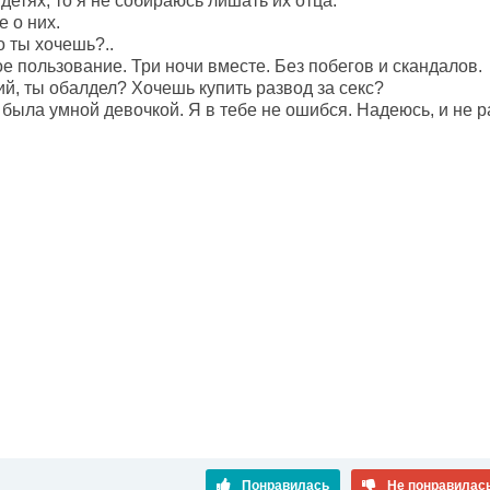
детях, то я не собираюсь лишать их отца.
 о них.
о ты хочешь?..
е пользование. Три ночи вместе. Без побегов и скандалов.
й, ты обалдел? Хочешь купить развод за секс?
была умной девочкой. Я в тебе не ошибся. Надеюсь, и не р
Понравилась
Не понравилас