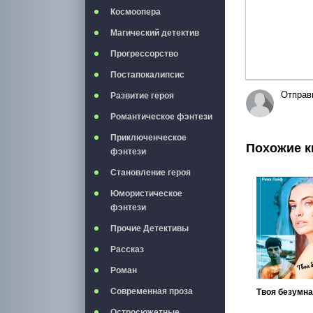
Космоопера
Магический детектив
Прогрессорство
Постапокалипсис
Отправ
Развитие героя
Романтическое фэнтези
Приключенческое
Похожие к
фэнтези
Становление героя
Юмористическое
фэнтези
Прочие Детективы
Рассказ
Роман
Современная проза
Остросюжетные