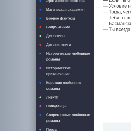
— Если ты о 
Эротическое фэнтези
— Условие не
Магическая академия
— Тогда, чег
— Тебя в сво
Боевое фэнтези
— Басмански
Бояръ-Аниме
— Ты всегда 
Детективы
Детские книги
Исторические любовные
романы
Исторические
приключения
Короткие любовные
романы
ЛитРПГ
Попаданцы
Современные любовные
романы
Проза