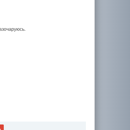
азочаруюсь.
ь