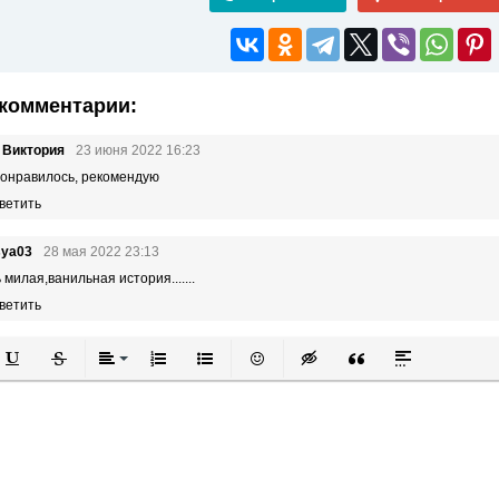
комментарии:
 Виктория
23 июня 2022 16:23
онравилось, рекомендую
ветить
sya03
28 мая 2022 23:13
 милая,ванильная история.......
ветить
й
в
Подчеркнутый
Зачеркнутый
Выравнивание
Нумерованный список
Маркированный список
Вставить смайлик
Вставка скрытого текста
Вставка цитаты
Вставка спой