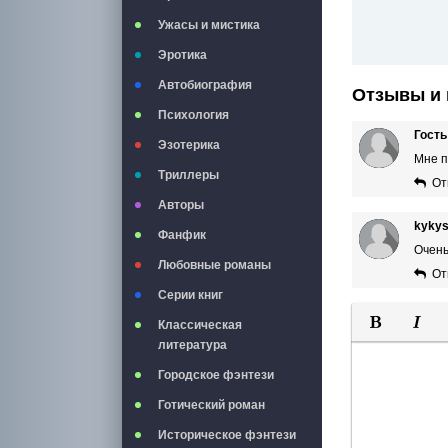
Ужасы и мистика
Эротика
Автобиография
Отзывы и 
Психология
Гость
Эзотерика
Мне п
Триллеры
От
Авторы
kyky
Фанфик
Очень
Любовные романы
От
Серии книг
Классическая
литература
Полужирны
Курси
Городское фэнтези
Готический роман
Историческое фэнтези