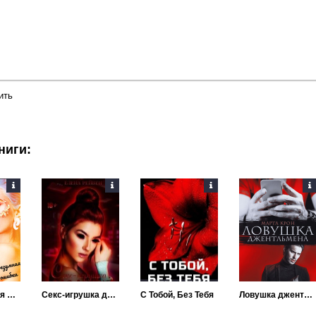
ить
ниги:
Твоя безумная ошибка
Секс-игрушка для демона
С Тобой, Без Тебя
Ловушка джентльмена