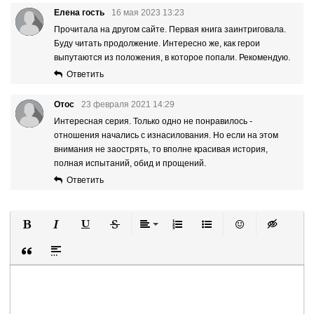
Елена гость
16 мая 2023 13:23
Прочитала на другом сайте. Первая книга заинтриговала.
Буду читать продолжение. Интересно же, как герои
выпутаются из положения, в которое попали. Рекомендую.
Ответить
Отос
23 февраля 2021 14:29
Интересная серия. Только одно не понравилось -
отношения начались с изнасилoвaния. Но если на этом
внимания не заострять, то вполне красивая история,
полная испытаний, обид и прощений.
Ответить
Полужирный
Курсив
Подчеркнутый
Зачеркнутый
Выравнивание
Нумерованный список
Маркированный список
Вставить смайли
Вставка ск
Вставка цитаты
Вставка спойлера