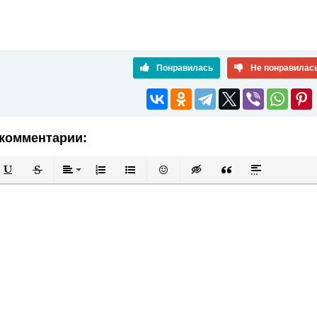
Понравилась
Не понравилас
комментарии:
й
в
Подчеркнутый
Зачеркнутый
Выравнивание
Нумерованный список
Маркированный список
Вставить смайлик
Вставка скрытого текста
Вставка цитаты
Вставка спой