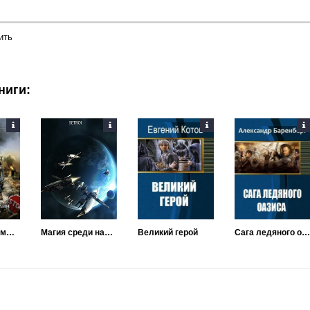
ить
ниги:
Лишний на Земле лишних
Магия среди нас. Книга 2
Великий герой
Сага ледяного оазиса