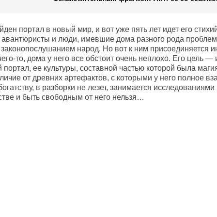
ден портал в новый мир, и вот уже пять лет идет его стих
 авантюристы и люди, имевшие дома разного рода проблем
законопослушанием народ. Но вот к ним присоединяется и
чего-то, дома у него все обстоит очень неплохо. Его цель 
 портал, ее культуры, составной частью которой была маг
личие от древних артефактов, с которыми у него полное вз
 богатству, в разборки не лезет, занимается исследованиями
стве и быть свободным от него нельзя…