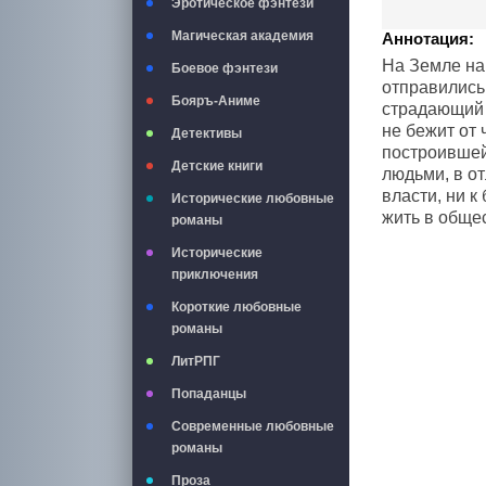
Эротическое фэнтези
Магическая академия
Аннотация:
На Земле най
Боевое фэнтези
отправились
Бояръ-Аниме
страдающий 
не бежит от 
Детективы
построившей
Детские книги
людьми, в от
власти, ни к
Исторические любовные
жить в обще
романы
Исторические
приключения
Короткие любовные
романы
ЛитРПГ
Попаданцы
Современные любовные
романы
Проза