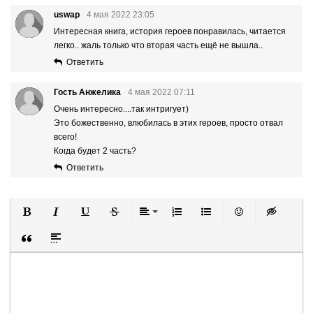
uswap
4 мая 2022 23:05
Интересная книга, история героев понравилась, читается
легко.. жаль только что вторая часть ещё не вышла..
Ответить
Гость Анжелика
4 мая 2022 07:11
Очень интересно....так интригует)
Это божественно, влюбилась в этих героев, просто отвал
всего!
Когда будет 2 часть?
Ответить
Полужирный
Курсив
Подчеркнутый
Зачеркнутый
Выравнивание
Нумерованный список
Маркированный список
Вставить смайли
Вставка ск
Вставка цитаты
Вставка спойлера