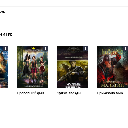
ить
ниги:
Пропавший факультет, или Ведьмочки в Академии Боевых Магов
Чужие звезды
Приказано выжить!