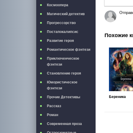
Космоопера
Отправ
Магический детектив
Прогрессорство
Постапокалипсис
Похожие к
Развитие героя
Романтическое фэнтези
Приключенческое
фэнтези
Становление героя
Юмористическое
фэнтези
Береника
Прочие Детективы
Рассказ
Роман
Современная проза
Остросюжетные