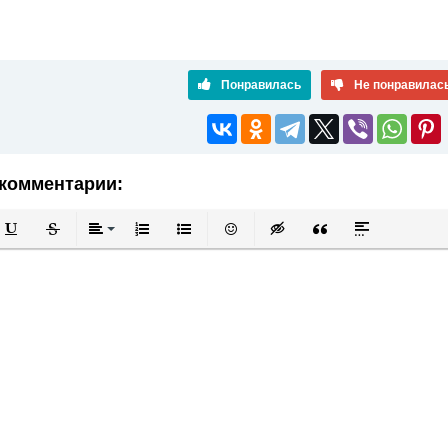
Понравилась
Не понравилас
комментарии:
й
в
Подчеркнутый
Зачеркнутый
Выравнивание
Нумерованный список
Маркированный список
Вставить смайлик
Вставка скрытого текста
Вставка цитаты
Вставка спой