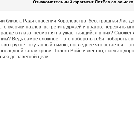
Ознакомительный фрагмент ЛитРес со ссылкой
ии близок. Ради спасения Королевства, бесстрашная Лис до
те кусочки пазлов, встретить друзей и врагов, пережить м
равде в глаза, несмотря на ужас, таящийся в них? Сможет 
ним? Ведь самое сложное – это побороть себя, побороть св
т-вот рухнет, окутанный тьмою, последнее что остаётся – это
последней капли крови. Только Войе известно, сколько доро
ься до заветной цели.