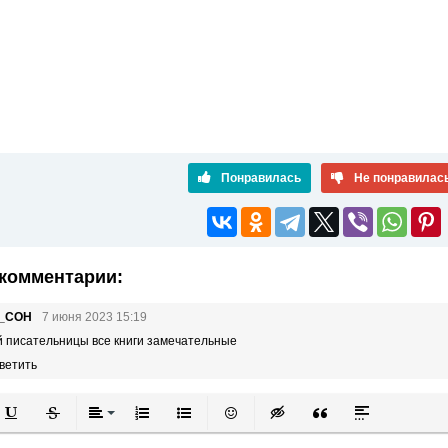
Понравилась
Не понравилас
комментарии:
_COH
7 июня 2023 15:19
й писательницы все книги замечательные
ветить
й
в
Подчеркнутый
Зачеркнутый
Выравнивание
Нумерованный список
Маркированный список
Вставить смайлик
Вставка скрытого текста
Вставка цитаты
Вставка спой