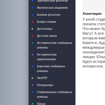
Эротическое фэнтези
Магическая академия
Аннотация:
Боевое фэнтези
У юной студе
Бояръ-Аниме
грезила стат
Что может б
Детективы
Мага? А всё 
Детские книги
которым вме
Кажется, буд
Исторические любовные
междумирье,
романы
похождения?
Исторические
лекции. Юный
приключения
будто истори
интересное.
Короткие любовные
романы
ЛитРПГ
Попаданцы
Современные любовные
романы
Проза