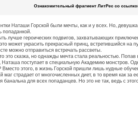
Ознакомительный фрагмент ЛитРес со ссылкой
нтки Наташи Горской были мечты, как и у всех. Но, девушка
ь попаданкой.
ыть лучше героических подвигов, захватывающих приключе
это может украсить прекрасный принц, встретившийся на пу
сте можно отправиться встречать рассветы.
то это сказка, но однажды мечта стала реальностью. Попав 
 Наташа поступает в специальную Академию монстров. Одна
 Вместо этого, в жизнь Горской пришли лишь нудные обуче
 маг страдает от многочисленных диет, в то время как за е
я банальна для всех попаданцев. Но это не так, ведь с это