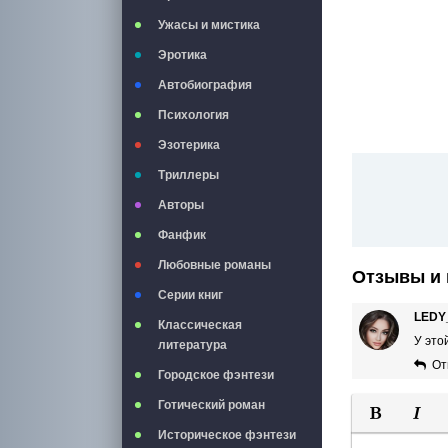
Ужасы и мистика
Эротика
Автобиография
Психология
Эзотерика
Триллеры
Авторы
Фанфик
Любовные романы
Отзывы и 
Серии книг
LEDY
Классическая
У это
литература
От
Городское фэнтези
Готический роман
Историческое фэнтези
Полужирны
Курси